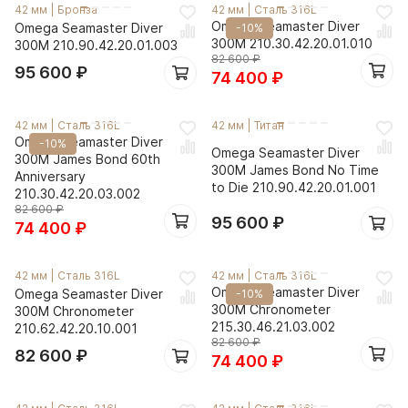
42 мм
|
Бронза
42 мм
|
Сталь 316L
Omega Seamaster Diver
Omega Seamaster Diver
-10%
300M 210.30.42.20.01.010
300M 210.90.42.20.01.003
82 600
₽
95 600
₽
74 400
₽
42 мм
|
Сталь 316L
42 мм
|
Титан
Omega Seamaster Diver
-10%
Omega Seamaster Diver
300M James Bond 60th
300M James Bond No Time
Anniversary
to Die 210.90.42.20.01.001
210.30.42.20.03.002
82 600
₽
95 600
₽
74 400
₽
42 мм
|
Сталь 316L
42 мм
|
Сталь 316L
Omega Seamaster Diver
Omega Seamaster Diver
-10%
300M Chronometer
300M Chronometer
215.30.46.21.03.002
210.62.42.20.10.001
82 600
₽
82 600
₽
74 400
₽