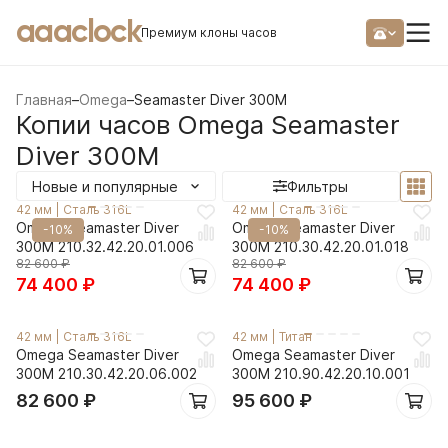
aaaclock
Премиум клоны часов
Главная
–
Omega
–
Seamaster Diver 300M
Копии часов Omega Seamaster
Diver 300M
Новые и популярные
Фильтры
42 мм
|
Сталь 316L
42 мм
|
Сталь 316L
Omega Seamaster Diver
Omega Seamaster Diver
-10%
-10%
300M 210.32.42.20.01.006
300M 210.30.42.20.01.018
82 600
₽
82 600
₽
74 400
₽
74 400
₽
42 мм
|
Сталь 316L
42 мм
|
Титан
Omega Seamaster Diver
Omega Seamaster Diver
300M 210.30.42.20.06.002
300M 210.90.42.20.10.001
82 600
₽
95 600
₽