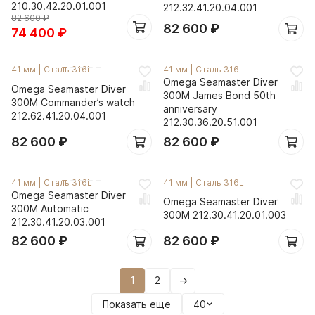
210.30.42.20.01.001
212.32.41.20.04.001
82 600
₽
82 600
₽
74 400
₽
41 мм
|
Сталь 316L
41 мм
|
Сталь 316L
Omega Seamaster Diver
Omega Seamaster Diver
300M James Bond 50th
300M Commander’s watch
anniversary
212.62.41.20.04.001
212.30.36.20.51.001
82 600
₽
82 600
₽
41 мм
|
Сталь 316L
41 мм
|
Сталь 316L
Omega Seamaster Diver
Omega Seamaster Diver
300M Automatic
300M 212.30.41.20.01.003
212.30.41.20.03.001
82 600
₽
82 600
₽
1
2
→
Показать еще
40