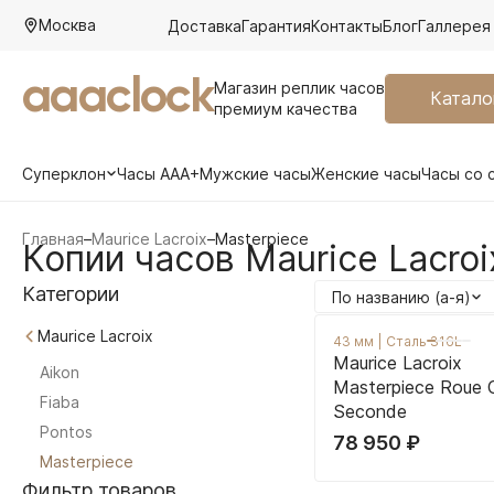
Москва
Доставка
Гарантия
Контакты
Блог
Галлерея
aaaclock
Магазин реплик часов
Катало
премиум качества
Суперклон
Часы AAA+
Мужские часы
Женские часы
Часы со 
Главная
–
Maurice Lacroix
–
Masterpiece
Копии часов Maurice Lacroi
Категории
По названию (а-я)
Maurice Lacroix
43 мм
|
Сталь 316L
Maurice Lacroix
Aikon
Masterpiece Roue 
Fiaba
Seconde
Pontos
78 950
₽
Masterpiece
Фильтр товаров