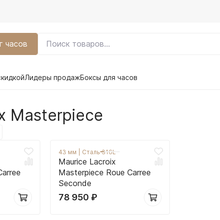
г часов
скидкой
Лидеры продаж
Боксы для часов
x Masterpiece
43 мм
|
Сталь 316L
Maurice Lacroix
Carree
Masterpiece Roue Carree
Seconde
78 950
₽