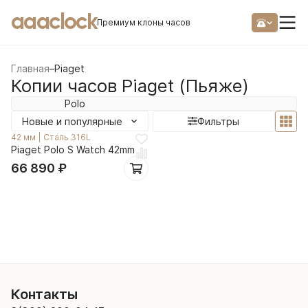
aaaclock
Премиум клоны часов
Главная
–
Piaget
Копии часов Piaget (Пьяже)
Polo
Новые и популярные
Фильтры
42 мм
|
Сталь 316L
Piaget Polo S Watch 42mm
66 890
₽
Контакты