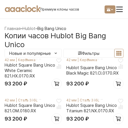
aaaclock
Премиум клоны часов
Главная
–
Hublot
–
Big Bang Unico
Копии часов Hublot Big Bang
Unico
Новые и популярные
Фильтры
42 мм
|
Керамика
42 мм
|
Керамика
Hublot Square Bang Unico
Hublot Square Bang Unico
White Ceramic
Black Magic 821.CI.0170.RX
821.HX.0170.RX
93 200
₽
93 200
₽
42 мм
|
Сталь 316L
42 мм
|
Сталь 316L
Hublot Square Bang Unico
Hublot Square Bang Unico
821.OM.0180.RX
Titanium 821.NX.0170.RX
93 200
₽
93 200
₽