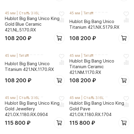
45 мм
|
Сталь 316L
45 мм
|
Титан
Hublot Big Bang Unico King
Hublot Big Bang Unico
Gold Blue Ceramic
Titanium 421.NX.5179.RX
421.NL.5170.RX
108 200
₽
108 200
₽
45 мм
|
Титан
45 мм
|
Титан
Hublot Big Bang Unico
Hublot Big Bang Unico
Titanium Ceramic
Titanium 421.NX.1170.RX
421.NM.1170.RX
108 200
₽
108 200
₽
45 мм
|
Сталь 316L
45 мм
|
Сталь 316L
Hublot Big Bang Unico King
Hublot Big Bang Unico King
Gold Jewellery
Gold Pave
421.OX.1180.RX.0904
421.OX.1180.RX.1704
115 800
₽
115 800
₽