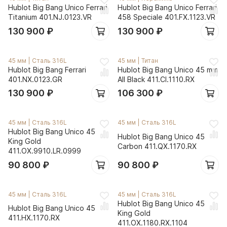
Hublot Big Bang Unico Ferrari
Hublot Big Bang Unico Ferrari
Titanium 401.NJ.0123.VR
458 Speciale 401.FX.1123.VR
130 900
₽
130 900
₽
45 мм
|
Сталь 316L
45 мм
|
Титан
Hublot Big Bang Ferrari
Hublot Big Bang Unico 45 mm
401.NX.0123.GR
All Black 411.CI.1110.RX
130 900
₽
106 300
₽
45 мм
|
Сталь 316L
45 мм
|
Сталь 316L
Hublot Big Bang Unico 45
Hublot Big Bang Unico 45
King Gold
Carbon 411.QX.1170.RX
411.OX.9910.LR.0999
90 800
₽
90 800
₽
45 мм
|
Сталь 316L
45 мм
|
Сталь 316L
Hublot Big Bang Unico 45
Hublot Big Bang Unico 45
King Gold
411.HX.1170.RX
411.OX.1180.RX.1104