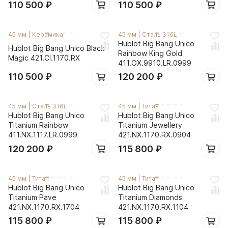
110 500
₽
110 500
₽
45 мм
|
Керамика
45 мм
|
Сталь 316L
Hublot Big Bang Unico
Hublot Big Bang Unico Black
Rainbow King Gold
Magic 421.CI.1170.RX
411.OX.9910.LR.0999
110 500
₽
120 200
₽
45 мм
|
Сталь 316L
45 мм
|
Титан
Hublot Big Bang Unico
Hublot Big Bang Unico
Titanium Rainbow
Titanium Jewellery
411.NX.1117.LR.0999
421.NX.1170.RX.0904
120 200
₽
115 800
₽
45 мм
|
Титан
45 мм
|
Титан
Hublot Big Bang Unico
Hublot Big Bang Unico
Titanium Pave
Titanium Diamonds
421.NX.1170.RX.1704
421.NX.1170.RX.1104
115 800
₽
115 800
₽