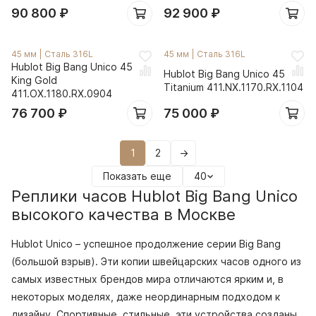
90 800
₽
92 900
₽
45 мм
|
Сталь 316L
45 мм
|
Сталь 316L
Hublot Big Bang Unico 45
Hublot Big Bang Unico 45
King Gold
Titanium 411.NX.1170.RX.1104
411.OX.1180.RX.0904
76 700
₽
75 000
₽
1
2
→
Показать еще
40
Реплики часов Hublot Big Bang Unico
высокого качества в Москве
Hublot Unico – успешное продолжение серии Big Bang
(большой взрыв). Эти копии швейцарских часов одного из
самых известных брендов мира отличаются ярким и, в
некоторых моделях, даже неординарным подходом к
дизайну. Спортивные, стильные, эти устройства созданы