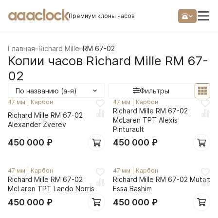
aaaclock
Премиум клоны часов
Главная
–
Richard Mille
–
RM 67-02
Копии часов Richard Mille RM 67-
02
По названию (а-я)
Фильтры
47 мм
|
Карбон
47 мм
|
Карбон
Richard Mille RM 67-02
Richard Mille RM 67-02
McLaren TPT Alexis
Alexander Zverev
Pinturault
450 000
₽
450 000
₽
47 мм
|
Карбон
47 мм
|
Карбон
Richard Mille RM 67-02
Richard Mille RM 67-02 Mutaz
McLaren TPT Lando Norris
Essa Bashim
450 000
₽
450 000
₽