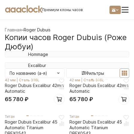
aaaclock
Премиум клоны часов
Главная
–
Roger Dubuis
Копии часов Roger Dubuis (Роже
Дюбуи)
Hommage
Excalibur
По названию (а-я)
Фильтры
42 мм
|
Сталь 316L
42 мм
|
Сталь 316L
Roger Dubuis Excalibur 42mm
Roger Dubuis Excalibur 42mm
Automatic
Automatic
65 780
₽
65 780
₽
Титан
Титан
Roger Dubuis Excalibur 45
Roger Dubuis Excalibur 45
Automatic Titanium
Automatic Titanium
DBEX0542
DBEX0543