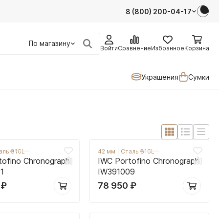
8 (800) 200-04-17
По магазину
Войти
Сравнение
Избранное
Корзина
Украшения
Сумки
аль 316L
42 мм
|
Сталь 316L
tofino Chronograph
IWC Portofino Chronograph
1
IW391009
0
₽
78 950
₽