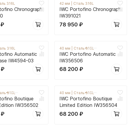
аль 316L
42 мм
|
Сталь 316L
tofino Chronograph
IWC Portofino Chronograph
20
IW391021
0
₽
78 950
₽
аль 316L
40 мм
|
Сталь 316L
tofino Automatic
IWC Portofino Automatic
ase IW4594-03
IW356506
0
₽
68 200
₽
аль 316L
40 мм
|
Сталь 316L
tofino Boutique
IWC Portofino Boutique
 Edition IW356502
Limited Edition IW356504
0
₽
68 200
₽