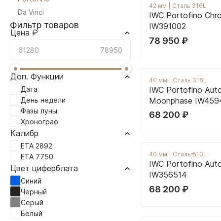
42 мм
|
Сталь 316L
Da Vinci
IWC Portofino Chr
Фильтр товаров
IW391002
Цена ₽
78 950
₽
Доп. Функции
40 мм
|
Сталь 316L
Дата
IWC Portofino Aut
День недели
Moonphase IW459
Фазы луны
68 200
₽
Хронограф
Калибр
ETA 2892
40 мм
|
Сталь 316L
ETA 7750
IWC Portofino Aut
Цвет циферблата
IW356514
Синий
68 200
₽
Черный
Серый
Белый