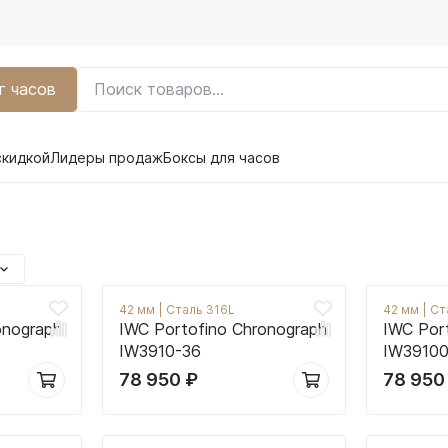
г часов
скидкой
Лидеры продаж
Боксы для часов
42 мм
|
Сталь 316L
42 мм
|
Ст
onograph
IWC Portofino Chronograph
IWC Por
IW3910-36
IW39100
78 950
₽
78 95