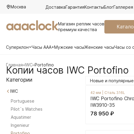
Москва
Доставка
Гарантия
Контакты
Блог
Галлерея
aaaclock
Магазин реплик часов
Катало
премиум качества
Суперклон
Часы AAA+
Мужские часы
Женские часы
Часы со 
Главная
–
IWC
–
Portofino
Копии часов IWC Portofino
Категории
Новые и популярные
IWC
42 мм
|
Сталь 316L
IWC Portofino Chr
Portuguese
IW3910-35
Pilot`s Watches
78 950
₽
Aquatimer
Ingenieur
Portofino