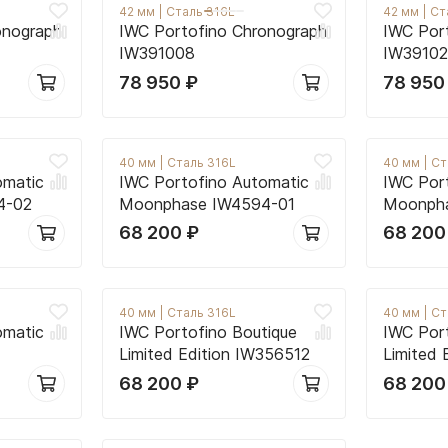
42 мм
|
Сталь 316L
42 мм
|
Ст
onograph
IWC Portofino Chronograph
IWC Por
IW391008
IW3910
78 950
₽
78 95
40 мм
|
Сталь 316L
40 мм
|
Ст
omatic
IWC Portofino Automatic
IWC Por
4-02
Moonphase IW4594-01
Moonph
68 200
₽
68 20
40 мм
|
Сталь 316L
40 мм
|
Ст
omatic
IWC Portofino Boutique
IWC Por
Limited Edition IW356512
Limited
68 200
₽
68 20