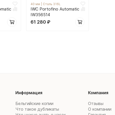
40 мм
|
Сталь 316L
omatic
IWC Portofino Automatic
IW356514
61 280
₽
Информация
Компания
Бельгийские копии
Отзывы
Что такое дубликаты
О компании
Что нужно знать о часах
Гарантия