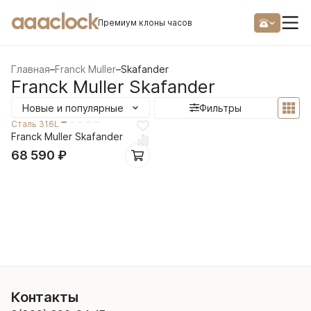
aaaclock
Премиум клоны часов
Главная
–
Franck Muller
–
Skafander
Franck Muller Skafander
Новые и популярные
Фильтры
Сталь 316L
Franck Muller Skafander
68 590
₽
Контакты