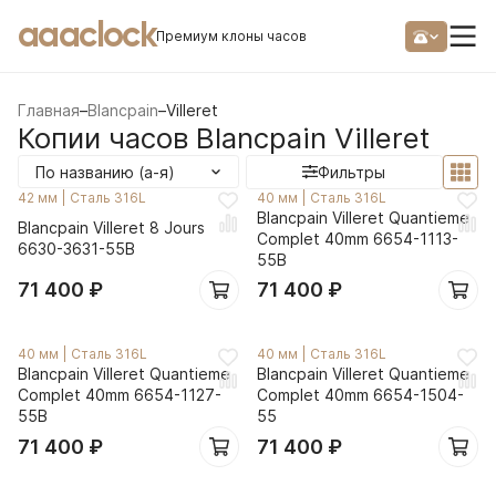
aaaclock
Премиум клоны часов
Главная
–
Blancpain
–
Villeret
Копии часов Blancpain Villeret
По названию (а-я)
Фильтры
42 мм
|
Сталь 316L
40 мм
|
Сталь 316L
Blancpain Villeret Quantieme
Blancpain Villeret 8 Jours
Complet 40mm 6654-1113-
6630-3631-55B
55B
71 400
₽
71 400
₽
40 мм
|
Сталь 316L
40 мм
|
Сталь 316L
Blancpain Villeret Quantieme
Blancpain Villeret Quantieme
Complet 40mm 6654-1127-
Complet 40mm 6654-1504-
55B
55
71 400
₽
71 400
₽