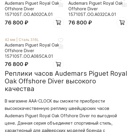
Audemars Piguet Royal Oak
Audemars Piguet Royal Oak
Offshore Diver
Offshore Diver
15710ST.OO.A002CA.01
15710ST.OO.A032CA.01
76 800
₽
76 800
₽
42 мм
|
Сталь 316L
Audemars Piguet Royal Oak
Offshore Diver
15710ST.OO.A085CA.01
76 800
₽
Реплики часов Audemars Piguet Royal
Oak Offshore Diver высокого
качества
В магазине AAA-CLOCK вы сможете приобрести
высококачественную реплику швейцарских часов
Audemars Piguet Royal Oak Offshore Diver по выгодной
цене. Данная серия объединяет спортивный стиль,
характерный для дайверских моделей бренда с