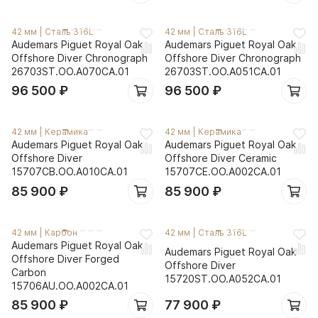
42 мм
|
Сталь 316L
42 мм
|
Сталь 316L
Audemars Piguet Royal Oak
Audemars Piguet Royal Oak
Offshore Diver Chronograph
Offshore Diver Chronograph
26703ST.OO.A070CA.01
26703ST.OO.A051CA.01
96 500
₽
96 500
₽
42 мм
|
Керамика
42 мм
|
Керамика
Audemars Piguet Royal Oak
Audemars Piguet Royal Oak
Offshore Diver
Offshore Diver Ceramic
15707CB.OO.A010CA.01
15707CE.OO.A002CA.01
85 900
₽
85 900
₽
42 мм
|
Карбон
42 мм
|
Сталь 316L
Audemars Piguet Royal Oak
Audemars Piguet Royal Oak
Offshore Diver Forged
Offshore Diver
Carbon
15720ST.OO.A052CA.01
15706AU.OO.A002CA.01
85 900
₽
77 900
₽