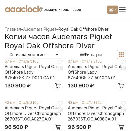
aaaclock
Премиум клоны часов
Главная
–
Audemars Piguet
–
Royal Oak Offshore Diver
Копии часов Audemars Piguet
Royal Oak Offshore Diver
Сначала дорогие
Фильтры
37 мм
|
Сталь 316L
37 мм
|
Сталь 316L
Audemars Piguet Royal Oak
Audemars Piguet Royal Oak
OffShore Lady
OffShore Lady
67540.SK.ZZ.D010.CA.01
67540OK.ZZ.A010CA.01
130 900
₽
130 900
₽
42 мм
|
Сталь 316L
42 мм
|
Сталь 316L
Audemars Piguet Royal Oak
Audemars Piguet Royal Oak
Offshore Diver Chronograph
Offshore Diver Chronograph
26703ST.OO.A027CA.01
26703ST.OO.A038CA.01
96 500
₽
96 500
₽