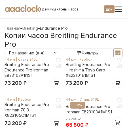
aaaclock
Премиум клоны часов
Главная
–
Breitling
–
Endurance Pro
Копии часов Breitling Endurance
Pro
По названию (а-я)
Фильтры
44 мм
|
Сталь 316L
44 мм
|
Карбон
Breitling Endurance Pro
Breitling Endurance Pro
Endurance Pro Ironman
Hiroshima Toyo Carp
E823102A1I1S1
X823101E1B1S1
73 200
₽
73 200
₽
44 мм
|
Карбон
44 мм
|
Сталь 316L
Breitling Endurance Pro
-10%
Breitling Endurance Pro
Ironman 70.3
Ironman E823103A1M1S1
X823105C1M1S1
73 200
₽
73 200
₽
65 800
₽