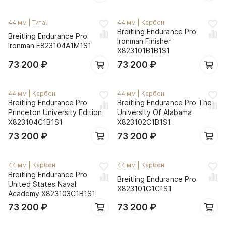
44 мм
|
Титан
44 мм
|
Карбон
Breitling Endurance Pro
Breitling Endurance Pro
Ironman Finisher
Ironman E823104A1M1S1
X823101B1B1S1
73 200
₽
73 200
₽
44 мм
|
Карбон
44 мм
|
Карбон
Breitling Endurance Pro
Breitling Endurance Pro The
Princeton University Edition
University Of Alabama
X823104C1B1S1
X823102C1B1S1
73 200
₽
73 200
₽
44 мм
|
Карбон
44 мм
|
Карбон
Breitling Endurance Pro
Breitling Endurance Pro
United States Naval
X823101G1C1S1
Academy X823103C1B1S1
73 200
₽
73 200
₽