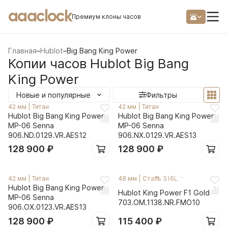
aaaclock
Премиум клоны часов
Главная
–
Hublot
–
Big Bang King Power
Копии часов Hublot Big Bang
King Power
Новые и популярные
Фильтры
42 мм
|
Титан
42 мм
|
Титан
Hublot Big Bang King Power
Hublot Big Bang King Power
MP-06 Senna
MP-06 Senna
906.ND.0129.VR.AES12
906.NX.0129.VR.AES13
128 900
₽
128 900
₽
42 мм
|
Титан
48 мм
|
Сталь 316L
Hublot Big Bang King Power
Hublot King Power F1 Gold
MP-06 Senna
703.OM.1138.NR.FMO10
906.OX.0123.VR.AES13
128 900
₽
115 400
₽