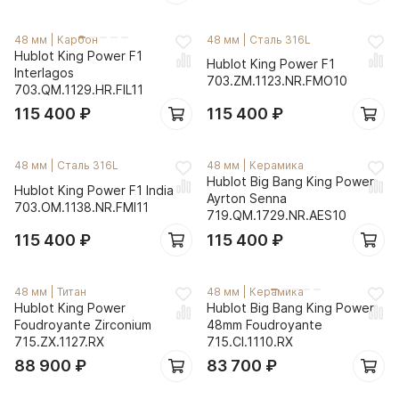
48 мм
|
Карбон
48 мм
|
Сталь 316L
Hublot King Power F1
Hublot King Power F1
Interlagos
703.ZM.1123.NR.FMO10
703.QM.1129.HR.FIL11
115 400
₽
115 400
₽
48 мм
|
Сталь 316L
48 мм
|
Керамика
Hublot Big Bang King Power
Hublot King Power F1 India
Ayrton Senna
703.OM.1138.NR.FMI11
719.QM.1729.NR.AES10
115 400
₽
115 400
₽
48 мм
|
Титан
48 мм
|
Керамика
Hublot King Power
Hublot Big Bang King Power
Foudroyante Zirconium
48mm Foudroyante
715.ZX.1127.RX
715.CI.1110.RX
88 900
₽
83 700
₽