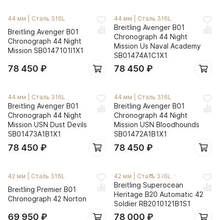
44 мм
|
Сталь 316L
44 мм
|
Сталь 316L
Breitling Avenger B01
Breitling Avenger B01
Chronograph 44 Night
Chronograph 44 Night
Mission Us Naval Academy
Mission SB0147101I1X1
SB01474A1C1X1
78 450
₽
78 450
₽
44 мм
|
Сталь 316L
44 мм
|
Сталь 316L
Breitling Avenger B01
Breitling Avenger B01
Chronograph 44 Night
Chronograph 44 Night
Mission USN Dust Devils
Mission USN Bloodhounds
SB01473A1B1X1
SB01472A1B1X1
78 450
₽
78 450
₽
42 мм
|
Сталь 316L
42 мм
|
Сталь 316L
Breitling Superocean
Breitling Premier B01
Heritage B20 Automatic 42
Chronograph 42 Norton
Soldier RB2010121B1S1
69 950
₽
78 000
₽