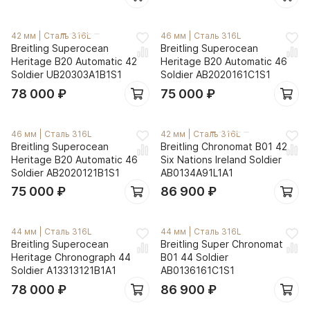
42 мм
|
Сталь 316L
46 мм
|
Сталь 316L
Breitling Superocean
Breitling Superocean
Heritage B20 Automatic 42
Heritage B20 Automatic 46
Soldier UB20303A1B1S1
Soldier AB2020161C1S1
78 000
₽
75 000
₽
46 мм
|
Сталь 316L
42 мм
|
Сталь 316L
Breitling Superocean
Breitling Chronomat B01 42
Heritage B20 Automatic 46
Six Nations Ireland Soldier
Soldier AB2020121B1S1
AB0134A91L1A1
75 000
₽
86 900
₽
44 мм
|
Сталь 316L
44 мм
|
Сталь 316L
Breitling Superocean
Breitling Super Chronomat
Heritage Chronograph 44
B01 44 Soldier
Soldier A13313121B1A1
AB0136161C1S1
78 000
₽
86 900
₽