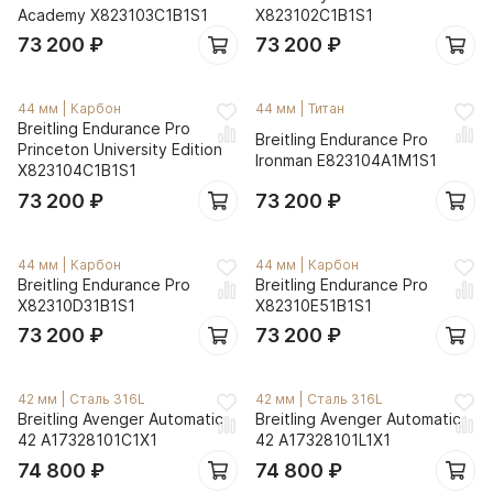
Academy X823103C1B1S1
X823102C1B1S1
73 200
₽
73 200
₽
44 мм
|
Карбон
44 мм
|
Титан
Breitling Endurance Pro
Breitling Endurance Pro
Princeton University Edition
Ironman E823104A1M1S1
X823104C1B1S1
73 200
₽
73 200
₽
44 мм
|
Карбон
44 мм
|
Карбон
Breitling Endurance Pro
Breitling Endurance Pro
X82310D31B1S1
X82310E51B1S1
73 200
₽
73 200
₽
42 мм
|
Сталь 316L
42 мм
|
Сталь 316L
Breitling Avenger Automatic
Breitling Avenger Automatic
42 A17328101C1X1
42 A17328101L1X1
74 800
₽
74 800
₽