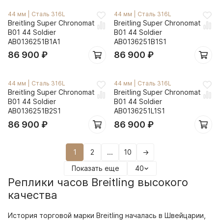
44 мм
|
Сталь 316L
44 мм
|
Сталь 316L
Breitling Super Chronomat
Breitling Super Chronomat
B01 44 Soldier
B01 44 Soldier
AB0136251B1A1
AB0136251B1S1
86 900
₽
86 900
₽
44 мм
|
Сталь 316L
44 мм
|
Сталь 316L
Breitling Super Chronomat
Breitling Super Chronomat
B01 44 Soldier
B01 44 Soldier
AB0136251B2S1
AB0136251L1S1
86 900
₽
86 900
₽
1
2
...
10
→
Показать еще
40
Реплики часов Breitling высокого
качества
История торговой марки Breitling началась в Швейцарии,