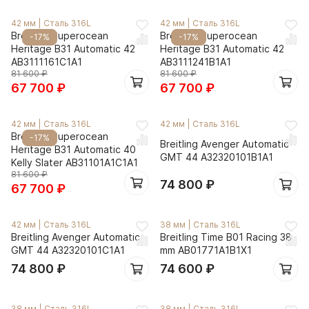
42 мм
|
Сталь 316L
42 мм
|
Сталь 316L
Breitling Superocean
Breitling Superocean
-17%
-17%
Heritage B31 Automatic 42
Heritage B31 Automatic 42
AB3111161C1A1
AB3111241B1A1
81 600
₽
81 600
₽
67 700
₽
67 700
₽
42 мм
|
Сталь 316L
42 мм
|
Сталь 316L
Breitling Superocean
-17%
Breitling Avenger Automatic
Heritage B31 Automatic 40
GMT 44 A32320101B1A1
Kelly Slater AB31101A1C1A1
81 600
₽
74 800
₽
67 700
₽
42 мм
|
Сталь 316L
38 мм
|
Сталь 316L
Breitling Avenger Automatic
Breitling Time B01 Racing 38
GMT 44 A32320101C1A1
mm AB01771A1B1X1
74 800
₽
74 600
₽
38 мм
|
Сталь 316L
38 мм
|
Сталь 316L