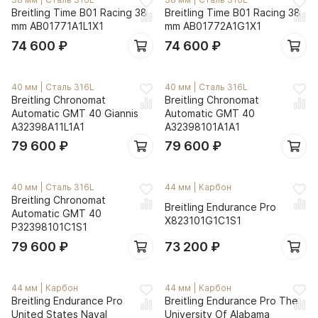
Breitling Time B01 Racing 38
Breitling Time B01 Racing 38
mm AB01771A1L1X1
mm AB01772A1G1X1
74 600
₽
74 600
₽
40 мм
|
Сталь 316L
40 мм
|
Сталь 316L
Breitling Chronomat
Breitling Chronomat
Automatic GMT 40 Giannis
Automatic GMT 40
A32398A11L1A1
A32398101A1A1
79 600
₽
79 600
₽
40 мм
|
Сталь 316L
44 мм
|
Карбон
Breitling Chronomat
Breitling Endurance Pro
Automatic GMT 40
X823101G1C1S1
P32398101C1S1
79 600
₽
73 200
₽
44 мм
|
Карбон
44 мм
|
Карбон
Breitling Endurance Pro
Breitling Endurance Pro The
United States Naval
University Of Alabama