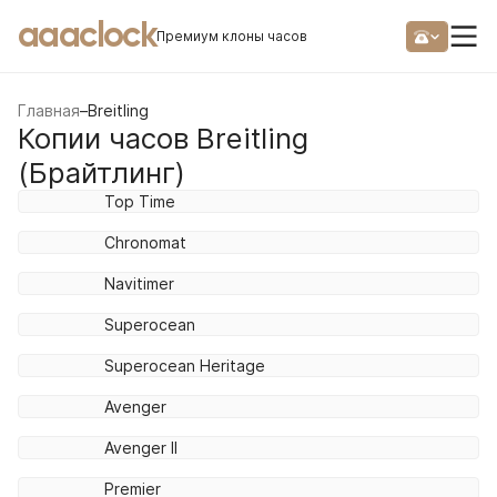
aaaclock
Премиум клоны часов
Главная
–
Breitling
Копии часов Breitling
(Брайтлинг)
Top Time
Chronomat
Navitimer
Superocean
Superocean Heritage
Avenger
Avenger II
Premier