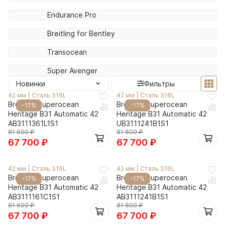
Endurance Pro
Breitling for Bentley
Transocean
Super Avenger
Новинки
Фильтры
42 мм
|
Сталь 316L
42 мм
|
Сталь 316L
Breitling Superocean
Breitling Superocean
-17%
-17%
Heritage B31 Automatic 42
Heritage B31 Automatic 42
AB3111361L1S1
UB3111241B1S1
81 600
₽
81 600
₽
67 700
₽
67 700
₽
42 мм
|
Сталь 316L
42 мм
|
Сталь 316L
Breitling Superocean
Breitling Superocean
-17%
-17%
Heritage B31 Automatic 42
Heritage B31 Automatic 42
AB3111161C1S1
AB3111241B1S1
81 600
₽
81 600
₽
67 700
₽
67 700
₽