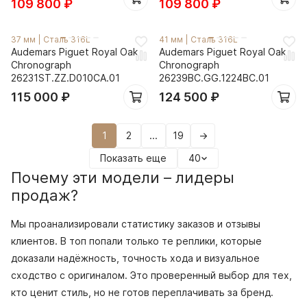
109 800
₽
109 800
₽
37 мм
|
Сталь 316L
41 мм
|
Сталь 316L
Audemars Piguet Royal Oak
Audemars Piguet Royal Oak
Chronograph
Chronograph
26231ST.ZZ.D010CA.01
26239BC.GG.1224BC.01
115 000
₽
124 500
₽
1
2
...
19
→
Показать еще
40
Почему эти модели – лидеры
продаж?
Мы проанализировали статистику заказов и отзывы
клиентов. В топ попали только те реплики, которые
доказали надёжность, точность хода и визуальное
сходство с оригиналом. Это проверенный выбор для тех,
кто ценит стиль, но не готов переплачивать за бренд.