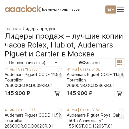
aaaclock
Премиум клоны часов
Главная
–
Лидеры продаж
Лидеры продаж – лучшие копии
часов Rolex, Hublot, Audemars
Piguet и Cartier в Москве
По названию (а-я)
Фильтры
41 мм
|
Сталь 316L
41 мм
|
Сталь 316L
Audemars Piguet CODE 11.59
Audemars Piguet CODE 11.59
Tourbillon
Tourbillon
26600CR.OO.D009KB.01
26600NB.OO.D346KB.01
145 900
₽
145 900
₽
41 мм
|
Сталь 316L
41 мм
|
Сталь 316L
Audemars Piguet CODE 11.59
Audemars Piguet Royal Oak
Tourbillon
"50th Anniversary"
26600OR.OO.D002CR.01
15510ST.OO.1320ST.01