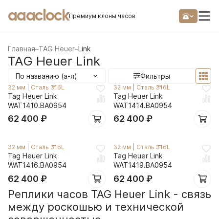
aaaclock
Премиум клоны часов
Главная
–
TAG Heuer
–
Link
TAG Heuer Link
По названию (а-я)
Фильтры
32 мм
|
Сталь 316L
32 мм
|
Сталь 316L
Tag Heuer Link
Tag Heuer Link
WAT1410.BA0954
WAT1414.BA0954
62 400
₽
62 400
₽
32 мм
|
Сталь 316L
32 мм
|
Сталь 316L
Tag Heuer Link
Tag Heuer Link
WAT1416.BA0954
WAT1419.BA0954
62 400
₽
62 400
₽
Реплики часов TAG Heuer Link - связь
между роскошью и технической