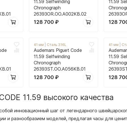
11.59 Selfwinding
11.59 Se
Chronograph
Chronog
KB.01
26393OR.OO.A002KB.02
26393O
128 700
₽
128 70
41 мм
|
Сталь 316L
41 мм
|
Ст
ode
Audemars Piguet Code
Audemar
11.59 Selfwinding
11.59 Se
Chronograph
Chronog
KB.01
26393ST.OO.A056KB.01
26393ST
128 700
₽
128 70
 CODE 11.59 высокого качества
 собой инновационный шаг от легендарного швейцарског
ии и разнообразием моделей, предлагая часы для цени