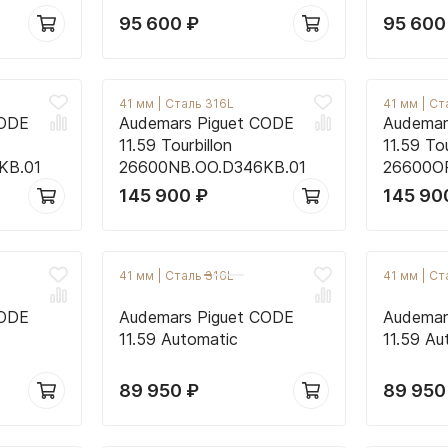
95 600
₽
95 60
41 мм
|
Сталь 316L
41 мм
|
Ст
CODE
Audemars Piguet CODE
Audemar
11.59 Tourbillon
11.59 Tou
KB.01
26600NB.OO.D346KB.01
26600O
145 900
₽
145 9
41 мм
|
Сталь 316L
41 мм
|
Ст
CODE
Audemars Piguet CODE
Audemar
11.59 Automatic
11.59 Au
89 950
₽
89 95