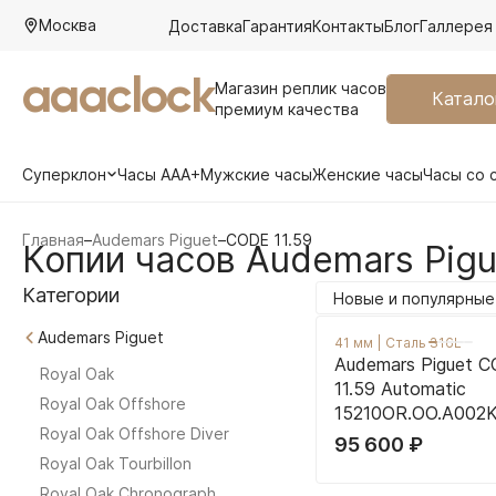
Москва
Доставка
Гарантия
Контакты
Блог
Галлерея
aaaclock
Магазин реплик часов
Катало
премиум качества
Суперклон
Часы AAA+
Мужские часы
Женские часы
Часы со 
Главная
–
Audemars Piguet
–
CODE 11.59
Копии часов Audemars Pigu
Категории
Новые и популярные
Audemars Piguet
41 мм
|
Сталь 316L
Audemars Piguet 
Royal Oak
11.59 Automatic
Royal Oak Offshore
15210OR.OO.A002K
Royal Oak Offshore Diver
95 600
₽
Royal Oak Tourbillon
Royal Oak Chronograph