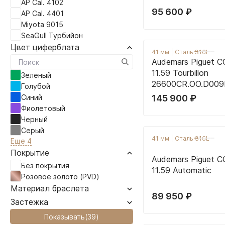
AP Cal. 4102
95 600
₽
AP Cal. 4401
Miyota 9015
SeaGull Турбийон
Цвет циферблата
41 мм
|
Сталь 316L
Audemars Piguet 
11.59 Tourbillon
Зеленый
26600CR.OO.D009
Голубой
Синий
145 900
₽
Фиолетовый
Черный
Серый
41 мм
|
Сталь 316L
Еще 4
Покрытие
Audemars Piguet 
Без покрытия
11.59 Automatic
Розовое золото (PVD)
Материал браслета
89 950
₽
Застежка
Показывать
(
39
)