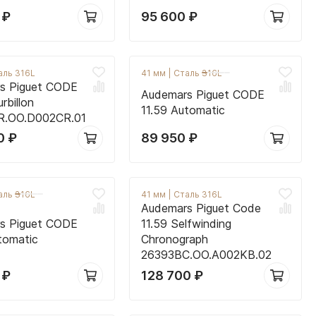
0
₽
95 600
₽
аль 316L
41 мм
|
Сталь 316L
s Piguet CODE
Audemars Piguet CODE
rbillon
11.59 Automatic
R.OO.D002CR.01
00
₽
89 950
₽
аль 316L
41 мм
|
Сталь 316L
Audemars Piguet Code
s Piguet CODE
11.59 Selfwinding
tomatic
Chronograph
26393BC.OO.A002KB.02
0
₽
128 700
₽