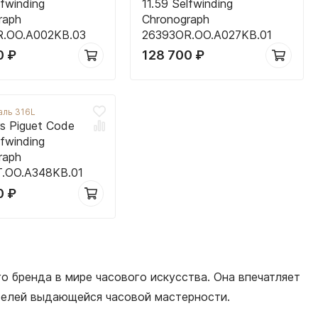
lfwinding
11.59 Selfwinding
raph
Chronograph
R.OO.A002KB.03
26393OR.OO.A027KB.01
0
₽
128 700
₽
аль 316L
s Piguet Code
lfwinding
raph
.OO.A348KB.01
0
₽
о бренда в мире часового искусства. Она впечатляет
телей выдающейся часовой мастерности.