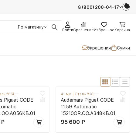
8 (800) 200-04-17
По магазину
Войти
Сравнение
Избранное
Корзина
Украшения
Сумки
аль 316L
41 мм
|
Сталь 316L
s Piguet CODE
Audemars Piguet CODE
tomatic
11.59 Automatic
.OO.A056KB.01
15210OR.OO.A348KB.01
0
₽
95 600
₽