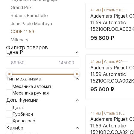
Grand Prix
41 мм
|
Сталь 316L
Rubens Barrichello
Audemars Piguet 
11.59 Automatic
Juan Pablo Montoya
15210OR.OO.A002
CODE 11.59
95 600
₽
Millenary
Фильтр товаров
Цена ₽
41 мм
|
Сталь 316L
Audemars Piguet 
11.59 Automatic
Тип механизма
15210CR.OO.A002K
Механика автомат
95 600
₽
Механика ручная
Доп. Функции
Дата
41 мм
|
Сталь 316L
Турбийон
Audemars Piguet 
Хронограф
11.59 Automatic
Калибр
15210BC.OO.A321C