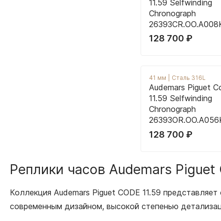
11.59 Selfwinding
Chronograph
26393CR.OO.A008
128 700
₽
41 мм
|
Сталь 316L
Audemars Piguet C
11.59 Selfwinding
Chronograph
26393OR.OO.A056
128 700
₽
Реплики часов Audemars Piguet
Коллекция Audemars Piguet CODE 11.59 представляет
современным дизайном, высокой степенью детализац