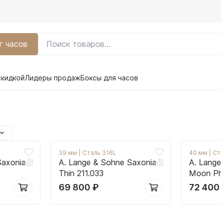
г часов
скидкой
Лидеры продаж
Боксы для часов
39 мм
|
Сталь 316L
40 мм
|
Ст
Saxonia
A. Lange & Sohne Saxonia
A. Lang
Thin 211.033
Moon P
69 800
₽
72 40