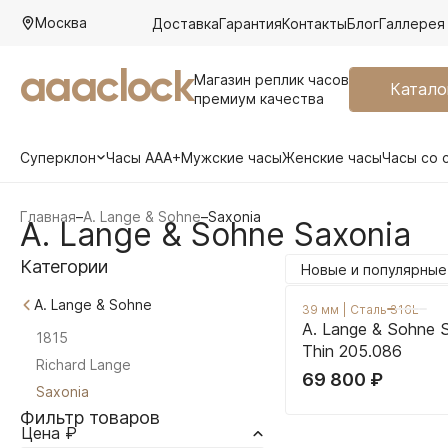
Москва
Доставка
Гарантия
Контакты
Блог
Галлерея
aaaclock
Магазин реплик часов
Катало
премиум качества
Суперклон
Часы AAA+
Мужские часы
Женские часы
Часы со 
Главная
–
A. Lange & Sohne
–
Saxonia
A. Lange & Sohne Saxonia
Категории
Новые и популярные
A. Lange & Sohne
39 мм
|
Сталь 316L
A. Lange & Sohne 
1815
Thin 205.086
Richard Lange
69 800
₽
Saxonia
Фильтр товаров
Цена ₽