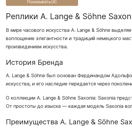
Показывать
(
4
)
Реплики A. Lange & Söhne Saxo
В мире часового искусства A. Lange & Söhne выделяе
воплощение элегантности и традиций немецкого маст
произведением искусства.
История Бренда
A. Lange & Söhne был основан Фердинандом Адольфом
искусства, и его наследие передается через поколен
О коллекции A. Lange & Söhne Saxonia: Saxonia пре
От простоты до изыска — каждая модель Saxonia во
Преимущества A. Lange & Söhne Sax