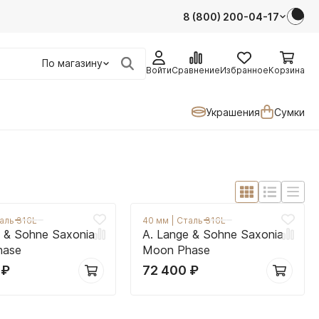
8 (800) 200-04-17
По магазину
Войти
Сравнение
Избранное
Корзина
Украшения
Сумки
аль 316L
40 мм
|
Сталь 316L
e & Sohne Saxonia
A. Lange & Sohne Saxonia
hase
Moon Phase
0
₽
72 400
₽