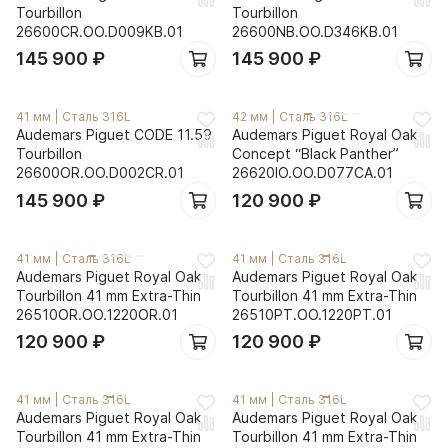
Tourbillon
Tourbillon
26600CR.OO.D009KB.01
26600NB.OO.D346KB.01
145 900
₽
145 900
₽
41 мм
|
Сталь 316L
42 мм
|
Сталь 316L
Audemars Piguet CODE 11.59
Audemars Piguet Royal Oak
Tourbillon
Concept “Black Panther”
26600OR.OO.D002CR.01
26620IO.OO.D077CA.01
145 900
₽
120 900
₽
41 мм
|
Сталь 316L
41 мм
|
Сталь 316L
Audemars Piguet Royal Oak
Audemars Piguet Royal Oak
Tourbillon 41 mm Extra-Thin
Tourbillon 41 mm Extra-Thin
26510OR.OO.1220OR.01
26510PT.OO.1220PT.01
120 900
₽
120 900
₽
41 мм
|
Сталь 316L
41 мм
|
Сталь 316L
Audemars Piguet Royal Oak
Audemars Piguet Royal Oak
Tourbillon 41 mm Extra-Thin
Tourbillon 41 mm Extra-Thin