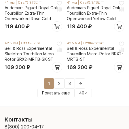
41 мм
|
Сталь 316L
41 мм
|
Сталь 316L
Audemars Piguet Royal Oak
Audemars Piguet Royal Oak
Tourbillon Extra-Thin
Tourbillon Extra-Thin
Openworked Rose Gold
Openworked Yellow Gold
119 400
₽
119 400
₽
42.5 мм
|
Сталь 316L
42.5 мм
|
Сталь 316L
Bell & Ross Experimental
Bell & Ross Experimental
Skeleton Tourbillon Micro
Tourbillon Micro-Rotor BRX2-
Rotor BRX2-MRTB-SK-ST
MRTB-ST
169 200
₽
169 200
₽
1
2
3
→
Показать еще
40
Контакты
8(800) 200-04-17