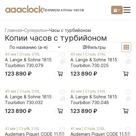
aaaclock
Премиум клоны часов
Главная
–
Суперклон
–
Часы с турбийоном
Копии часов с турбийоном
По названию (а-я)
Фильтры
40 мм
|
Сталь 316L
40 мм
|
Сталь 316L
A. Lange & Sohne 1815
A. Lange & Sohne 1815
Tourbillon 730.079
Tourbillon 730.025
123 890
₽
123 890
₽
40 мм
|
Сталь 316L
40 мм
|
Сталь 316L
A. Lange & Sohne 1815
A. Lange & Sohne 1815
Tourbillon 730.032
Tourbillon 730.048
123 890
₽
123 890
₽
41 мм
|
Сталь 316L
41 мм
|
Сталь 316L
Audemars Piguet CODE 11.59
Audemars Piguet CODE 11.59