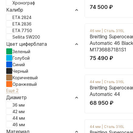
Хронограф
74 500
₽
Калибр
ETA 2824
ETA 2836
ETA 7750
46 мм
|
Сталь 316L
Breitling Superocea
Sellita SW200
Automatic 46 Black
Цвет циферблата
M17368B71B1S1
Зеленый
75 490
₽
Голубой
Синий
Черный
Коричневый
44 мм
|
Сталь 316L
Оранжевый
Breitling Superocea
Еще 2
Automatic 44
Диаметр
68 950
₽
36 мм
42 мм
44 мм
46 мм
44 мм
|
Сталь 316L
Материал
Breitling Superoce