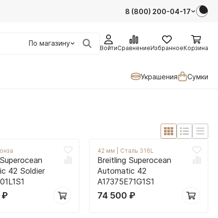
8 (800) 200-04-17
По магазину
Войти
Сравнение
Избранное
Корзина
Украшения
Сумки
онза
42 мм
|
Сталь 316L
g Superocean
Breitling Superocean
c 42 Soldier
Automatic 42
01L1S1
A17375E71G1S1
0
₽
74 500
₽