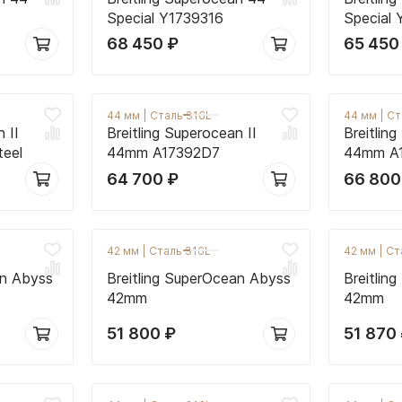
Special Y1739316
Special
68 450
₽
65 45
44 мм
|
Сталь 316L
44 мм
|
Ст
 II
Breitling Superocean II
Breitlin
eel
44mm A17392D7
44mm A1
64 700
₽
66 80
42 мм
|
Сталь 316L
42 мм
|
Ст
an Abyss
Breitling SuperOcean Abyss
Breitlin
42mm
42mm
51 800
₽
51 870