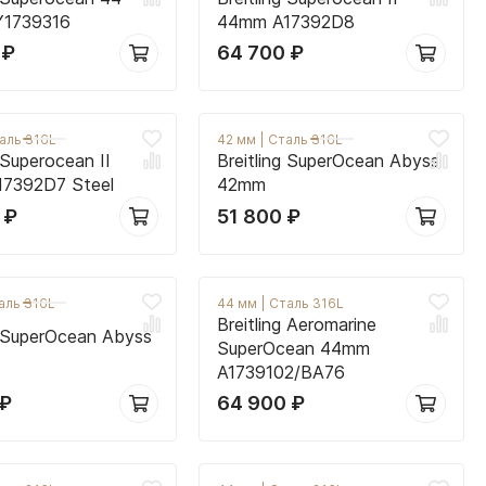
 Y1739316
44mm A17392D8
0
₽
64 700
₽
аль 316L
42 мм
|
Сталь 316L
g Superocean II
Breitling SuperOcean Abyss
7392D7 Steel
42mm
0
₽
51 800
₽
аль 316L
44 мм
|
Сталь 316L
Breitling Aeromarine
g SuperOcean Abyss
SuperOcean 44mm
A1739102/BA76
₽
64 900
₽