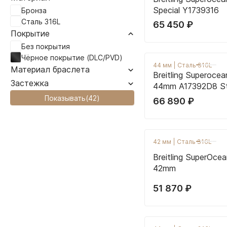
Special Y1739316
Бронза
Сталь 316L
65 450
₽
Покрытие
Без покрытия
Чёрное покрытие (DLC/PVD)
44 мм
|
Сталь 316L
Материал браслета
Breitling Superocean
Застежка
44mm A17392D8 St
Показывать
(
42
)
66 890
₽
42 мм
|
Сталь 316L
Breitling SuperOce
42mm
51 870
₽