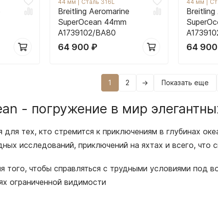
44 мм
|
Сталь 316L
44 мм
|
Ст
e
Breitling Aeromarine
Breitlin
SuperOcean 44mm
SuperO
A1739102/BA80
A173910
64 900
₽
64 90
1
2
→
Показать еще
cean - погружение в мир элегантн
ая для тех, кто стремится к приключениям в глубинах о
ных исследований, приключений на яхтах и всего, что 
я того, чтобы справляться с трудными условиями под в
ях ограниченной видимости