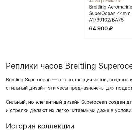
44 мм
|
Сталь 316L
Breitling Aeromarin
SuperOcean 44mm
A1739102/BA78
64 900
₽
Реплики часов Breitling Supero
Breitling Superocean — это коллекция часов, созданн
стильный дизайн, эти часы предназначены для подвод
Сильный, но элегантный дизайн Superocean создан дл
и стрелки делают их легко читаемыми даже в услови
История коллекции