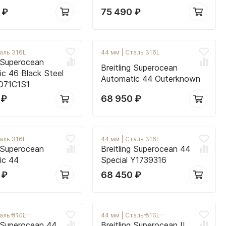
0
₽
75 490
₽
аль 316L
44 мм
|
Сталь 316L
g Superocean
Breitling Superocean
c 46 Black Steel
Automatic 44 Outerknown
D71C1S1
0
₽
68 950
₽
аль 316L
44 мм
|
Сталь 316L
g Superocean
Breitling Superocean 44
ic 44
Special Y1739316
0
₽
68 450
₽
аль 316L
44 мм
|
Сталь 316L
g Superocean 44
Breitling Superocean II