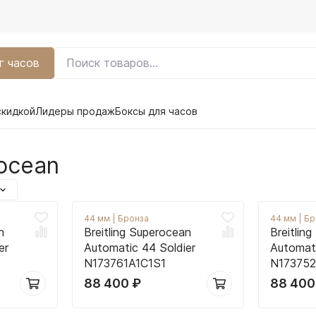
г часов
скидкой
Лидеры продаж
Боксы для часов
rocean
44 мм
|
Бронза
44 мм
|
Бр
n
Breitling Superocean
Breitlin
er
Automatic 44 Soldier
Automati
N173761A1C1S1
N173752
88 400
₽
88 40