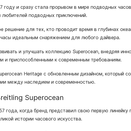
957 году и сразу стала прорывом в мире подводных часо
и любителей подводных приключений.
 решение для тех, кто проводит время в глубинах океан
и часы идеальным снаряжением для любого дайвера.
азвивать и улучшать коллекцию Superocean, внедряя ин
и и приспособленными к современным требованиям.
Superocean Heritage с обновленным дизайном, который с
нии между наследием и современностью.
eitling Superocean
957 года, когда бренд представил свою первую линейку
ликой истории часового искусства.