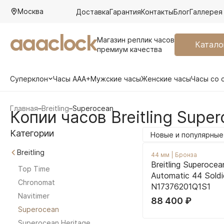
Москва
Доставка
Гарантия
Контакты
Блог
Галлерея
aaaclock
Магазин реплик часов
Катало
премиум качества
Суперклон
Часы AAA+
Мужские часы
Женские часы
Часы со 
Главная
–
Breitling
–
Superocean
Копии часов Breitling Supe
Категории
Новые и популярные
Breitling
44 мм
|
Бронза
Breitling Superocea
Top Time
Automatic 44 Soldi
Chronomat
N17376201Q1S1
Navitimer
88 400
₽
Superocean
Superocean Heritage