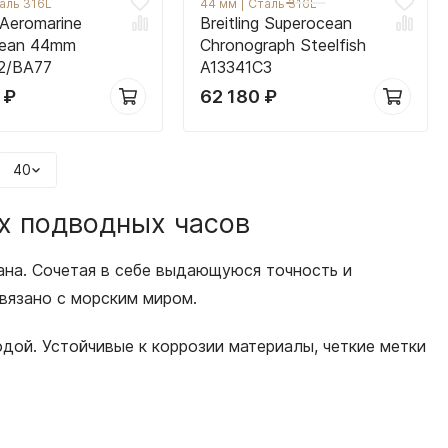
аль 316L
44 мм
|
Сталь 316L
g Aeromarine
Breitling Superocean
cean 44mm
Chronograph Steelfish
2/BA77
A13341C3
0
₽
62 180
₽
40
ых подводных часов
кеана. Сочетая в себе выдающуюся точность и
связано с морским миром.
одой. Устойчивые к коррозии материалы, четкие метки