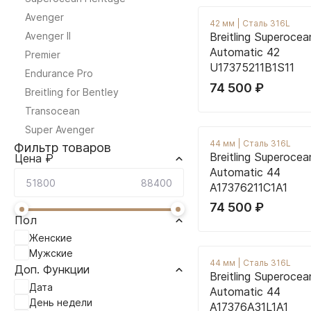
Avenger
42 мм
|
Сталь 316L
Avenger II
Breitling Superocea
Automatic 42
Premier
U17375211B1S11
Endurance Pro
74 500
₽
Breitling for Bentley
Transocean
Super Avenger
44 мм
|
Сталь 316L
Фильтр товаров
Breitling Superocea
Цена ₽
Automatic 44
A17376211C1A1
74 500
₽
Пол
Женские
Мужские
44 мм
|
Сталь 316L
Доп. Функции
Breitling Superocea
Дата
Automatic 44
День недели
A17376A31L1A1