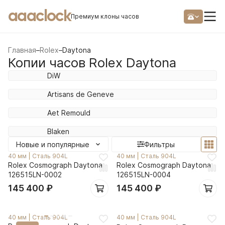
aaaclock
Премиум клоны часов
Главная
–
Rolex
–
Daytona
Копии часов Rolex Daytona
DiW
Artisans de Geneve
Aet Remould
Blaken
Новые и популярные
Фильтры
40 мм
|
Сталь 904L
40 мм
|
Сталь 904L
Rolex Cosmograph Daytona
Rolex Cosmograph Daytona
126515LN-0002
126515LN-0004
145 400
₽
145 400
₽
40 мм
|
Сталь 904L
40 мм
|
Сталь 904L