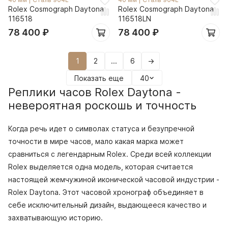
Rolex Cosmograph Daytona
Rolex Cosmograph Daytona
116518
116518LN
78 400
₽
78 400
₽
1
2
...
6
→
Показать еще
40
Реплики часов Rolex Daytona -
невероятная роскошь и точность
Когда речь идет о символах статуса и безупречной
точности в мире часов, мало какая марка может
сравниться с легендарным Rolex. Среди всей коллекции
Rolex выделяется одна модель, которая считается
настоящей жемчужиной иконической часовой индустрии -
Rolex Daytona. Этот часовой хронограф объединяет в
себе исключительный дизайн, выдающееся качество и
захватывающую историю.