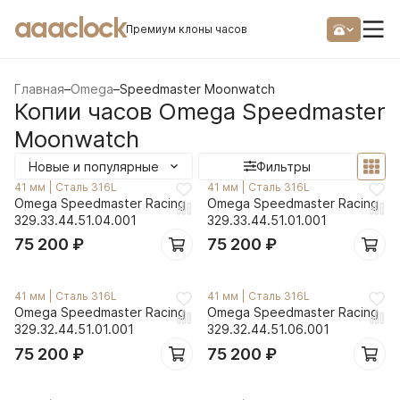
aaaclock
Премиум клоны часов
Главная
–
Omega
–
Speedmaster Moonwatch
Копии часов Omega Speedmaster
Moonwatch
Новые и популярные
Фильтры
41 мм
|
Сталь 316L
41 мм
|
Сталь 316L
Omega Speedmaster Racing
Omega Speedmaster Racing
329.33.44.51.04.001
329.33.44.51.01.001
75 200
₽
75 200
₽
41 мм
|
Сталь 316L
41 мм
|
Сталь 316L
Omega Speedmaster Racing
Omega Speedmaster Racing
329.32.44.51.01.001
329.32.44.51.06.001
75 200
₽
75 200
₽