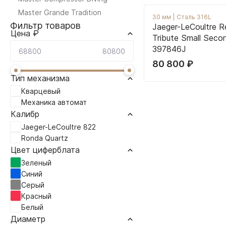
Master Grande Tradition
30 мм
|
Сталь 316L
Фильтр товаров
Jaeger-LeCoultre R
Цена ₽
Tribute Small Seco
397846J
80 800
₽
Тип механизма
Кварцевый
Механика автомат
Калибр
Jaeger-LeCoultre 822
Ronda Quartz
Цвет циферблата
Зеленый
Синий
Серый
Красный
Белый
Диаметр