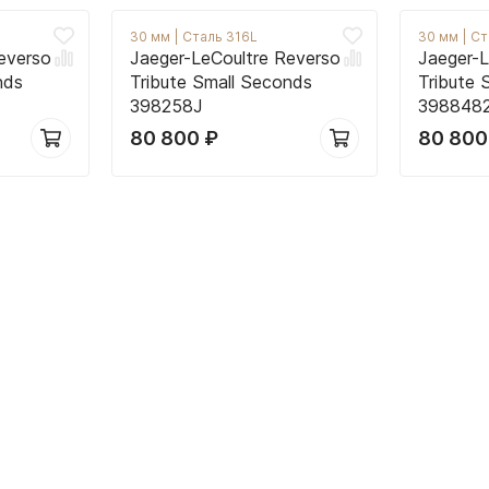
30 мм
|
Сталь 316L
30 мм
|
Ст
everso
Jaeger-LeCoultre Reverso
Jaeger-L
nds
Tribute Small Seconds
Tribute 
398258J
398848
80 800
₽
80 80