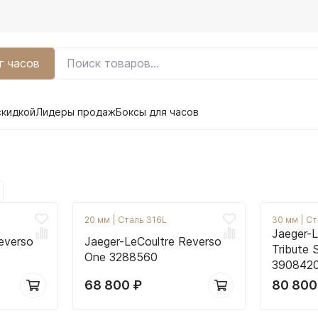
г часов
скидкой
Лидеры продаж
Боксы для часов
20 мм
|
Сталь 316L
30 мм
|
Ст
Jaeger-L
everso
Jaeger-LeCoultre Reverso
Tribute 
One 3288560
390842
68 800
₽
80 80