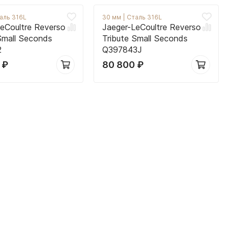
аль 316L
30 мм
|
Сталь 316L
eCoultre Reverso
Jaeger-LeCoultre Reverso
Small Seconds
Tribute Small Seconds
2
Q397843J
0
₽
80 800
₽