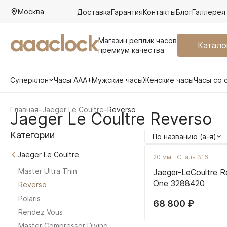
Москва
Доставка
Гарантия
Контакты
Блог
Галлерея
aaaclock
Магазин реплик часов
Катало
премиум качества
Суперклон
Часы AAA+
Мужские часы
Женские часы
Часы со 
Главная
–
Jaeger Le Coultre
–
Reverso
Jaeger Le Coultre Reverso
Категории
По названию (а-я)
Jaeger Le Coultre
20 мм
|
Сталь 316L
Master Ultra Thin
Jaeger-LeCoultre R
One 3288420
Reverso
Polaris
68 800
₽
Rendez Vous
Master Compressor Diving