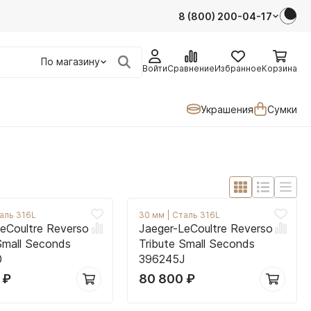
8 (800) 200-04-17
По магазину
Войти
Сравнение
Избранное
Корзина
Украшения
Сумки
аль 316L
30 мм
|
Сталь 316L
eCoultre Reverso
Jaeger-LeCoultre Reverso
Small Seconds
Tribute Small Seconds
0
396245J
0
₽
80 800
₽