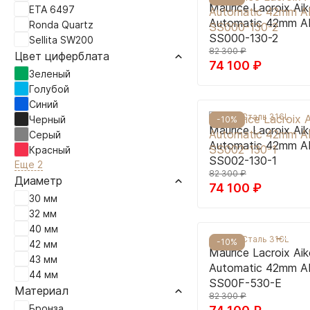
Maurice Lacroix Ai
ETA 6497
Automatic 42mm A
Ronda Quartz
SS000-130-2
Sellita SW200
82 300
₽
Цвет циферблата
74 100
₽
Зеленый
Голубой
Синий
42 мм
|
Сталь 316L
Черный
-10%
Maurice Lacroix Ai
Серый
Automatic 42mm A
Красный
SS002-130-1
Еще 2
82 300
₽
Диаметр
74 100
₽
30 мм
32 мм
40 мм
42 мм
|
Сталь 316L
-10%
42 мм
Maurice Lacroix Ai
43 мм
Automatic 42mm A
44 мм
SS00F-530-E
Материал
82 300
₽
Бронза