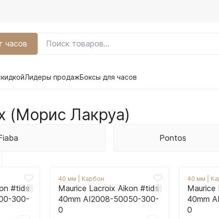
г часов
скидкой
Лидеры продаж
Боксы для часов
ix (Морис Лакруа)
Fiaba
Pontos
40 мм
|
Карбон
40 мм
|
Ка
on #tide
Maurice Lacroix Aikon #tide
Maurice 
00-300-
40mm AI2008-50050-300-
40mm A
0
0