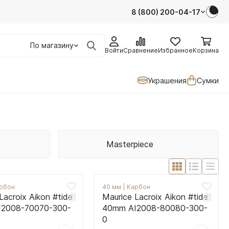
8 (800) 200-04-17
По магазину
Войти
Сравнение
Избранное
Корзина
Украшения
Сумки
Masterpiece
рбон
40 мм
|
Карбон
Lacroix Aikon #tide
Maurice Lacroix Aikon #tide
I2008-70070-300-
40mm AI2008-80080-300-
0