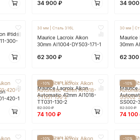
34 900
₽
34 90
30 мм
|
Сталь 316L
30 мм
|
Ст
on #tide
Maurice Lacroix Aikon
Maurice 
11-300-
30mm AI1004-DY503-171-1
30mm AI
62 300
₽
62 30
42 мм
|
Сталь 316L
42 мм
|
Ст
-10%
-10%
Maurice Lacroix Aikon
Maurice 
kon
Automatic 42mm AI1018-
Automat
1-420-1
TT031-130-2
SS002-3
82 300
₽
82 300
₽
74 100
₽
74 100
42 мм
|
Сталь 316L
42 мм
|
Ст
-10%
-10%