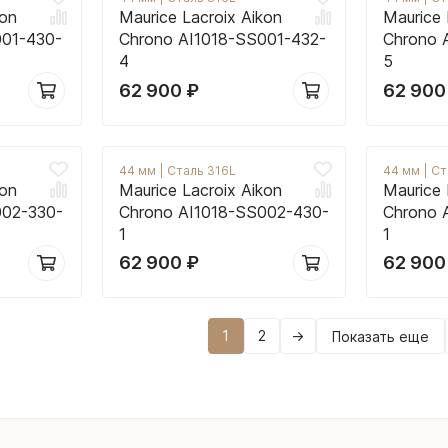
kon
Maurice Lacroix Aikon
Maurice 
001-430-
Chrono AI1018-SS001-432-
Chrono 
4
5
62 900
₽
62 90
44 мм
|
Сталь 316L
44 мм
|
Ст
kon
Maurice Lacroix Aikon
Maurice 
002-330-
Chrono AI1018-SS002-430-
Chrono 
1
1
62 900
₽
62 90
1
2
→
Показать еще