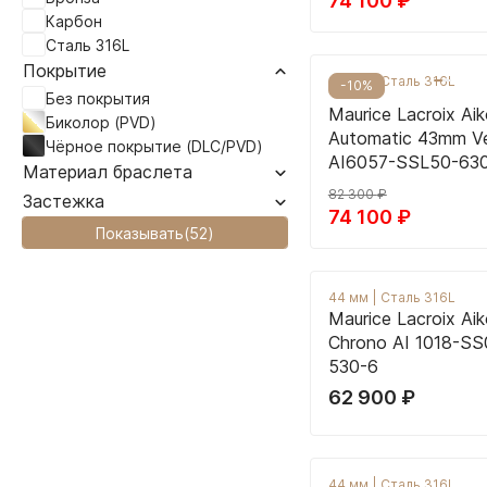
74 100
₽
Карбон
Сталь 316L
Покрытие
43 мм
|
Сталь 316L
-10%
Без покрытия
Maurice Lacroix Ai
Биколор (PVD)
Automatic 43mm Ve
Чёрное покрытие (DLC/PVD)
AI6057-SSL50-63
Материал браслета
82 300
₽
Застежка
74 100
₽
Показывать
(
52
)
44 мм
|
Сталь 316L
Maurice Lacroix Ai
Chrono AI 1018-SS
530-6
62 900
₽
44 мм
|
Сталь 316L