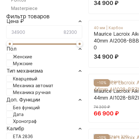
34 900
₽
Masterpiece
Фильтр товаров
Цена ₽
40 мм
|
Карбон
Maurice Lacroix Aik
40mm AI2008-BBB
0
Пол
34 900
₽
Женские
Мужские
Тип механизма
Кварцевый
44 мм
|
Бронза
-10%
Механика автомат
Maurice Lacroix Ai
Механика ручная
44mm AI1028-BRZ0
Доп. Функции
74 300
₽
Без функций
66 900
₽
Дата
Хронограф
Калибр
ETA 2836
42 мм
|
Сталь 316L
-10%