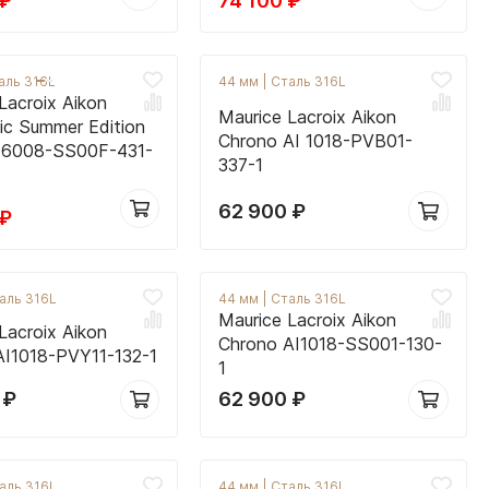
₽
74 100
₽
аль 316L
44 мм
|
Сталь 316L
Lacroix Aikon
Maurice Lacroix Aikon
ic Summer Edition
Chrono AI 1018-PVB01-
I6008-SS00F-431-
337-1
62 900
₽
₽
аль 316L
44 мм
|
Сталь 316L
Maurice Lacroix Aikon
Lacroix Aikon
Chrono AI1018-SS001-130-
AI1018-PVY11-132-1
1
0
₽
62 900
₽
аль 316L
44 мм
|
Сталь 316L