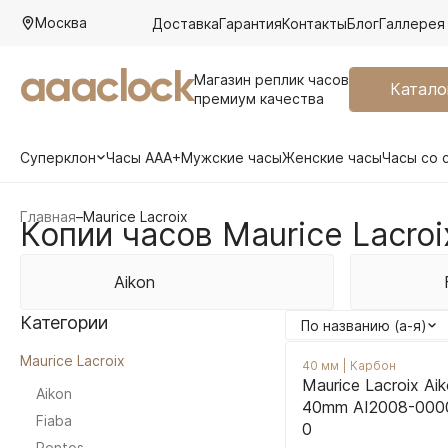
Москва
Доставка
Гарантия
Контакты
Блог
Галлерея
aaaclock
Магазин реплик часов
Катало
премиум качества
Суперклон
Часы AAA+
Мужские часы
Женские часы
Часы со 
Главная
–
Maurice Lacroix
Копии часов Maurice Lacro
Aikon
Категории
По названию (а-я)
Maurice Lacroix
40 мм
|
Карбон
Maurice Lacroix Aik
Aikon
40mm AI2008-000
Fiaba
0
Pontos