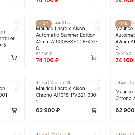
74 100
₽
74 100
42 мм
|
Сталь 316L
42 мм
|
Ст
-10%
-10%
Maurice Lacroix Aikon
Maurice 
kon
Automatic Summer Edition
Automat
nturer
42mm AI6008-SS00F-431-
42mm A
0-5
C
C-1
82 300
₽
82 300
₽
74 100
₽
74 100
44 мм
|
Сталь 316L
44 мм
|
Ст
kon
Maurice Lacroix Aikon
Maurice 
001-
Chrono AI1018-PVB21-330-
Chrono 
1
62 900
₽
62 90
44 мм
|
Сталь 316L
44 мм
|
Ст