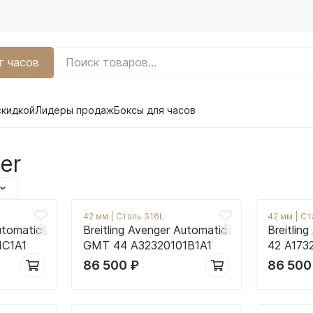
г часов
скидкой
Лидеры продаж
Боксы для часов
er
42 мм
|
Сталь 316L
42 мм
|
Ст
utomatic
Breitling Avenger Automatic
Breitlin
1C1A1
GMT 44 A32320101B1A1
42 A173
86 500
₽
86 50