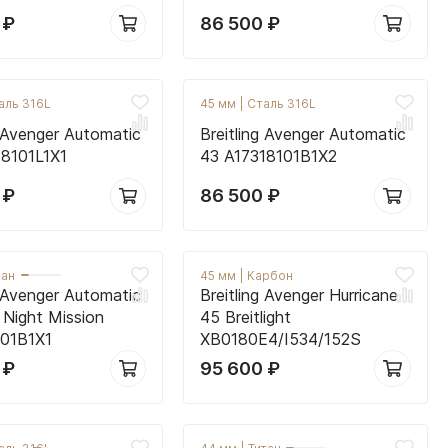
0
₽
86 500
₽
аль 316L
45 мм
|
Сталь 316L
g Avenger Automatic
Breitling Avenger Automatic
18101L1X1
43 A17318101B1X2
0
₽
86 500
₽
тан
45 мм
|
Карбон
g Avenger Automatic
Breitling Avenger Hurricane
Night Mission
45 Breitlight
01B1X1
XB0180E4/I534/152S
0
₽
95 600
₽