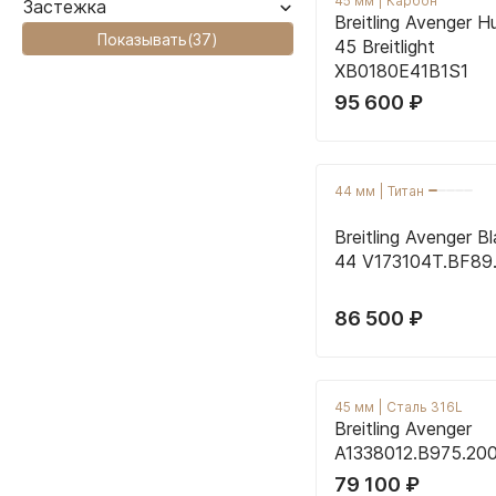
45 мм
|
Карбон
Застежка
Breitling Avenger H
Показывать
(
37
)
45 Breitlight
XB0180E41B1S1
95 600
₽
44 мм
|
Титан
Breitling Avenger B
44 V173104T.BF89
86 500
₽
45 мм
|
Сталь 316L
Breitling Avenger
A1338012.B975.20
79 100
₽