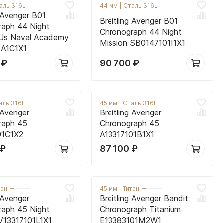
аль 316L
44 мм
|
Сталь 316L
g Avenger B01
Breitling Avenger B01
raph 44 Night
Chronograph 44 Night
 Us Naval Academy
Mission SB0147101I1X1
A1C1X1
0
₽
90 700
₽
аль 316L
45 мм
|
Сталь 316L
g Avenger
Breitling Avenger
raph 45
Chronograph 45
01C1X2
A13317101B1X1
₽
87 100
₽
тан
45 мм
|
Титан
g Avenger
Breitling Avenger Bandit
raph 45 Night
Chronograph Titanium
V13317101L1X1
E13383101M2W1