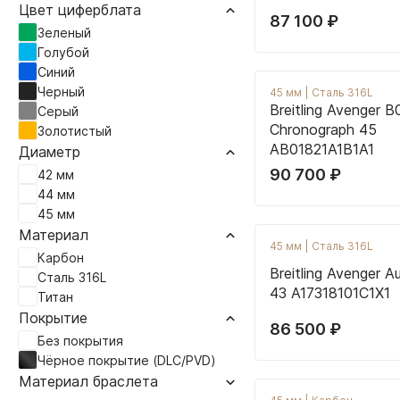
Цвет циферблата
87 100
₽
Зеленый
Голубой
Синий
Черный
45 мм
|
Сталь 316L
Breitling Avenger B
Серый
Chronograph 45
Золотистый
AB01821A1B1A1
Диаметр
90 700
₽
42 мм
44 мм
45 мм
Материал
45 мм
|
Сталь 316L
Карбон
Breitling Avenger A
Сталь 316L
43 A17318101C1X1
Титан
Покрытие
86 500
₽
Без покрытия
Чёрное покрытие (DLC/PVD)
Материал браслета