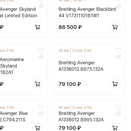
аль 316L
44 мм
|
Титан
g Avenger Skyland
Breitling Avenger Blackbird
el Limited Edition
44 V17311101B1W1
₽
86 500
₽
аль 316L
45 мм
|
Сталь 316L
g Aeromarine
Breitling Avenger
 Skyland
A1338012.B975.132A
11B2A1
₽
79 100
₽
аль 316L
45 мм
|
Сталь 316L
g Avenger Blue
Breitling Avenger
2.C794.211S
A1338012.B995.132A
₽
79 100
₽