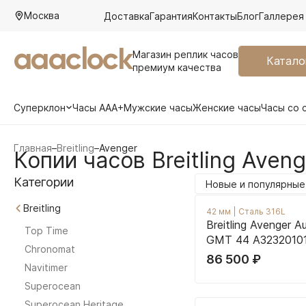
Москва
Доставка
Гарантия
Контакты
Блог
Галлерея
aaaclock
Магазин реплик часов
Катало
премиум качества
Суперклон
Часы AAA+
Мужские часы
Женские часы
Часы со 
Главная
–
Breitling
–
Avenger
Копии часов Breitling Aveng
Категории
Новые и популярные
Breitling
42 мм
|
Сталь 316L
Breitling Avenger A
Top Time
GMT 44 A3232010
Chronomat
86 500
₽
Navitimer
Superocean
Superocean Heritage