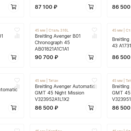
87 100
₽
86 50
45 мм
|
Сталь 316L
45 мм
|
Ст
01
Breitling Avenger B01
Breitlin
Chronograph 45
43 A173
AB01821A1C1A1
90 700
₽
86 50
45 мм
|
Титан
45 мм
|
Ти
Breitling Avenger Automatic
Breitlin
utomatic
GMT 45 Night Mission
GMT 45 
V323952A1L1X2
V323951
86 500
₽
86 50