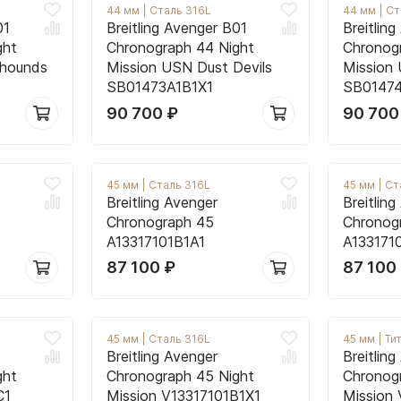
44 мм
|
Сталь 316L
44 мм
|
Ст
01
Breitling Avenger B01
Breitlin
ght
Chronograph 44 Night
Chronog
dhounds
Mission USN Dust Devils
Mission
SB01473A1B1X1
SB01474
90 700
₽
90 70
45 мм
|
Сталь 316L
45 мм
|
Ст
Breitling Avenger
Breitlin
Chronograph 45
Chronog
A13317101B1A1
A133171
87 100
₽
87 100
45 мм
|
Сталь 316L
45 мм
|
Ти
Breitling Avenger
Breitlin
ght
Chronograph 45 Night
Chronog
C1
Mission V13317101B1X1
Mission 