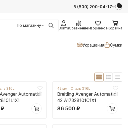
8 (800) 200-04-17
По магазину
Войти
Сравнение
Избранное
Корзина
Украшения
Сумки
аль 316L
42 мм
|
Сталь 316L
g Avenger Automatic
Breitling Avenger Automatic
28101L1X1
42 A17328101C1X1
0
₽
86 500
₽