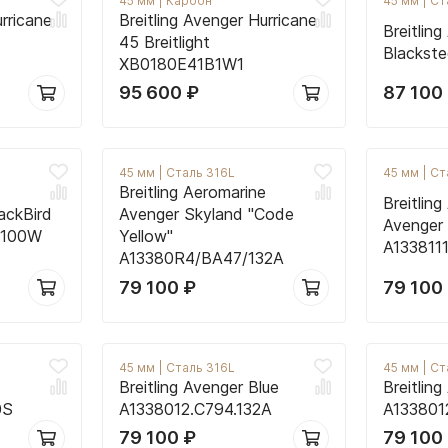
45 мм
|
Карбон
45 мм
|
Ст
urricane
Breitling Avenger Hurricane
Breitlin
45 Breitlight
Blackste
XB0180E41B1W1
95 600
₽
87 100
45 мм
|
Сталь 316L
45 мм
|
Ст
Breitling Aeromarine
Breitlin
lackBird
Avenger Skyland "Code
Avenger
.100W
Yellow"
A133811
A13380R4/BA47/132A
79 100
₽
79 100
45 мм
|
Сталь 316L
45 мм
|
Ст
Breitling Avenger Blue
Breitlin
0S
A1338012.C794.132A
A133801
79 100
₽
79 100