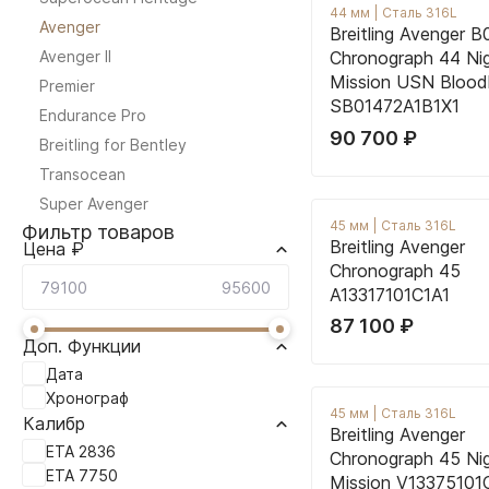
44 мм
|
Сталь 316L
Avenger
Breitling Avenger B
Avenger II
Chronograph 44 Ni
Mission USN Bloo
Premier
SB01472A1B1X1
Endurance Pro
90 700
₽
Breitling for Bentley
Transocean
Super Avenger
45 мм
|
Сталь 316L
Фильтр товаров
Breitling Avenger
Цена ₽
Chronograph 45
A13317101C1A1
87 100
₽
Доп. Функции
Дата
Хронограф
45 мм
|
Сталь 316L
Калибр
Breitling Avenger
ETA 2836
Chronograph 45 Ni
ETA 7750
Mission V13375101