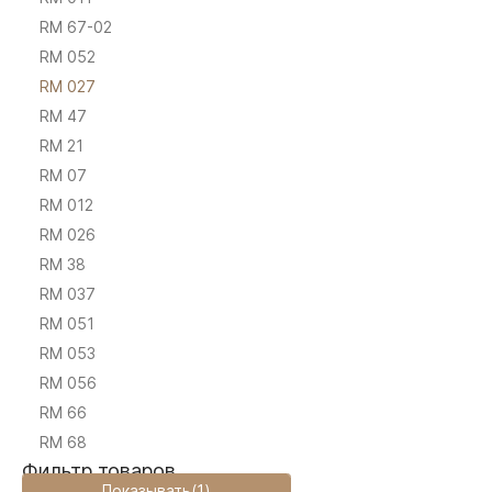
RM 67-02
RM 052
RM 027
RM 47
RM 21
RM 07
RM 012
RM 026
RM 38
RM 037
RM 051
RM 053
RM 056
RM 66
RM 68
Фильтр товаров
Показывать
(
1
)