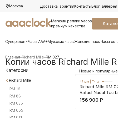
Москва
Доставка
Гарантия
Контакты
Блог
Галлерея
aaaclock
Магазин реплик часов
Катало
премиум качества
Суперклон
Часы AAA+
Мужские часы
Женские часы
Часы со 
Главная
–
Richard Mille
–
RM 027
Копии часов Richard Mille 
Категории
Новые и популярные
Richard Mille
47 мм
|
Титан
Richard Mille RM 0
RM 16
Rafael Nadal Tourbi
RM 88
156 900
₽
RM 035
RM 055
RM 011