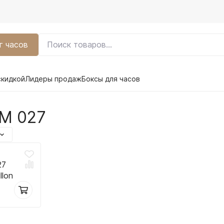
г часов
скидкой
Лидеры продаж
Боксы для часов
RM 027
27
llon