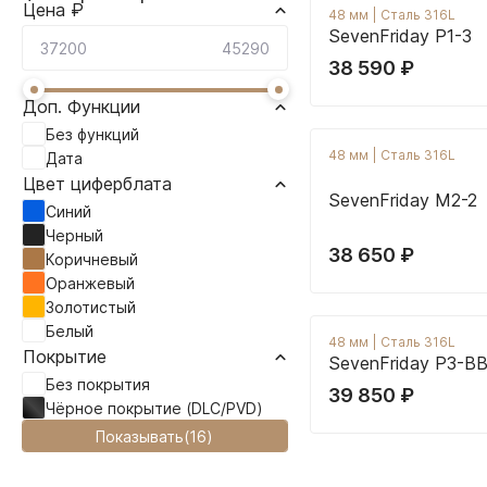
Цена ₽
48 мм
|
Сталь 316L
SevenFriday P1-3
38 590
₽
Доп. Функции
Без функций
48 мм
|
Сталь 316L
Дата
Цвет циферблата
SevenFriday M2-2
Синий
Черный
38 650
₽
Коричневый
Оранжевый
Золотистый
Белый
48 мм
|
Сталь 316L
Покрытие
SevenFriday P3-B
Без покрытия
39 850
₽
Чёрное покрытие (DLC/PVD)
Показывать
(
16
)