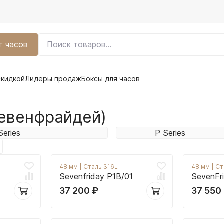
г часов
скидкой
Лидеры продаж
Боксы для часов
Севенфрайдей)
Series
P Series
48 мм
|
Сталь 316L
48 мм
|
Ст
Sevenfriday P1B/01
SevenFr
37 200
₽
37 550