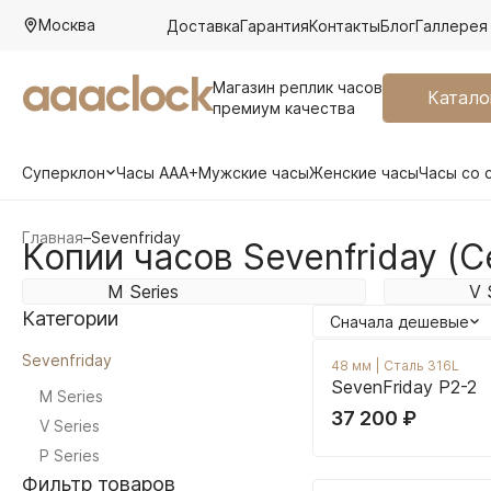
Москва
Доставка
Гарантия
Контакты
Блог
Галлерея
aaaclock
Магазин реплик часов
Катало
премиум качества
Суперклон
Часы AAA+
Мужские часы
Женские часы
Часы со 
Главная
–
Sevenfriday
Копии часов Sevenfriday (
M Series
V 
Категории
Сначала дешевые
Sevenfriday
48 мм
|
Сталь 316L
SevenFriday P2-2
M Series
37 200
₽
V Series
P Series
Фильтр товаров