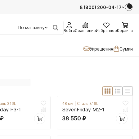
8 (800) 200-04-17
По магазину
Войти
Сравнение
Избранное
Корзина
Украшения
Сумки
аль 316L
48 мм
|
Сталь 316L
iday P3-1
SevenFriday M2-1
₽
38 550
₽