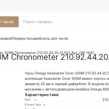
г часов
скидкой
Лидеры продаж
Боксы для часов
er 300M Chronometer 210.92.44.20.01.002 Арт. OM-1842
M Chronometer 210.92.44.20
Часы Omega Seamaster Diver 300M 210.92.44.20.0
коллекции Seamaster Diver 300M имеют корпус и
диаметр 43 мм и
черный
циферблат. В модели и
механизм с автоподзаводом калибра Omega 880
Характеристики
Ref.
210
Качество