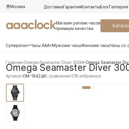
Москва
Доставка
Гарантия
Контакты
Блог
Галлерея
aaaclock
Магазин реплик часов
Катало
премиум качества
Суперклон
Часы AAA+
Мужские часы
Женские часы
Часы со 
Главная
–
Omega
–
Seamaster Diver 300M
–
Omega Seamaster Div
Omega Seamaster Diver 300
К сравнению
В избранное
Артикул:
OM-1842