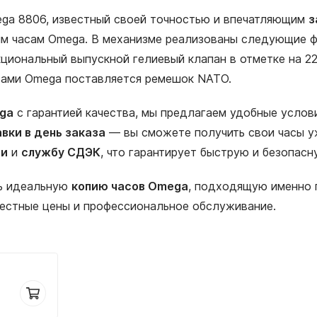
ega 8806, известный своей точностью и впечатляющим
з
м часам Omega. В механизме реализованы следующие фу
нкциональный выпускной гелиевый клапан в отметке на 
асами Omega поставляется ремешок NATO.
ega
с гарантией качества, мы предлагаем удобные услови
вки в день заказа
— вы сможете получить свои часы уж
ии
и
службу СДЭК
, что гарантирует быструю и безопас
ть идеальную
копию часов Omega
, подходящую именно п
честные цены и профессиональное обслуживание.