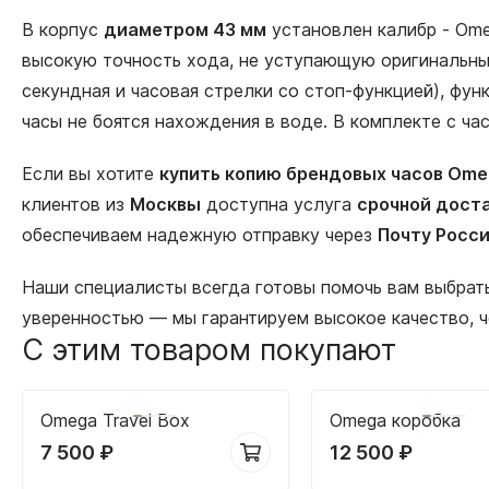
В корпус
диаметром 43 мм
установлен калибр - Om
высокую точность хода, не уступающую оригинальны
секундная и часовая стрелки со стоп-функцией), фу
часы не боятся нахождения в воде. В комплекте с ч
Если вы хотите
купить копию брендовых часов Om
клиентов из
Москвы
доступна услуга
срочной доста
обеспечиваем надежную отправку через
Почту Росс
Наши специалисты всегда готовы помочь вам выбра
уверенностью — мы гарантируем высокое качество, 
С этим товаром покупают
Omega Travel Box
Omega коробка
7 500
₽
12 500
₽