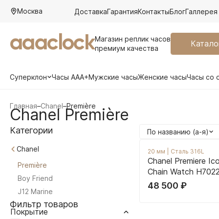
Москва
Доставка
Гарантия
Контакты
Блог
Галлерея
aaaclock
Магазин реплик часов
Катало
премиум качества
Суперклон
Часы AAA+
Мужские часы
Женские часы
Часы со 
Главная
–
Chanel
–
Première
Chanel Première
Категории
По названию (а-я)
Chanel
20 мм
|
Сталь 316L
Chanel Premiere Ico
Première
Chain Watch H702
Boy Friend
48 500
₽
J12 Marine
Фильтр товаров
Покрытие