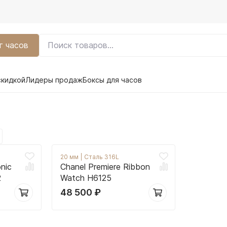
г часов
скидкой
Лидеры продаж
Боксы для часов
20 мм
|
Сталь 316L
nic
Chanel Premiere Ribbon
2
Watch H6125
48 500
₽