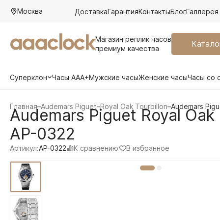
Москва
Доставка
Гарантия
Контакты
Блог
Галлерея
aaaclock
Магазин реплик часов
Катало
премиум качества
Суперклон
Часы AAA+
Мужские часы
Женские часы
Часы со 
Главная
–
Audemars Piguet
–
Royal Oak Tourbillon
–
Audemars Pigu
Audemars Piguet Royal Oak 
AP-0322
К сравнению
В избранное
Артикул:
AP-0322