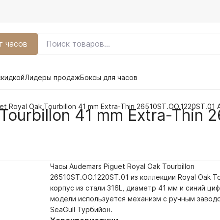
г часов
скидкой
Лидеры продаж
Боксы для часов
et Royal Oak Tourbillon 41 mm Extra-Thin 26510ST.OO.1220ST.01 
Tourbillon 41 mm Extra-Thin 
Часы Audemars Piguet Royal Oak Tourbillon
26510ST.OO.1220ST.01 из коллекции Royal Oak To
корпус из стали 316L, диаметр 41 мм и
синий
циф
модели используется механизм с ручным завод
SeaGull Турбийон.