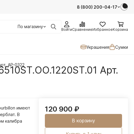
8 (800) 200-04-17
По магазину
Войти
Сравнение
Избранное
Корзина
Украшения
Сумки
Арт. AP-0322
26510ST.OO.1220ST.01 Арт.
120 900
₽
urbillon имеют
ерблат. В
В корзину
ом калибра