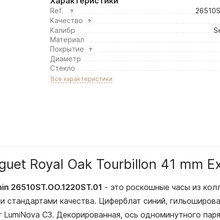
Характеристики
Ref.
26510S
Качество
Калибр
S
Материал
Покрытие
Диаметр
Стекло
Все характеристики
guet Royal Oak Tourbillon 41 mm E
Thin 26510ST.OO.1220ST.01
- это роскошные часы из ко
 стандартами качества. Циферблат синий, гильоширован
 LumiNova С3. Декорированная, ось одноминутного паря