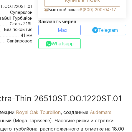
Купить в 1 клик
T.OO.1220ST.01
Быстрый заказ:
8(800) 200-04-17
Суперклон
eaGull Турбийон
Заказать через
Сталь 316L
Без покрытия
Max
Telegram
41 мм
Сапфировое
Whatsapp
xtra-Thin 26510ST.OO.1220ST.01
ллекции
Royal Oak Tourbillon
, созданные
Audemars
ный (Mega Tapisserie). Часовые риски и стрелки
щего турбийона, расположенного в отметке на 18.00