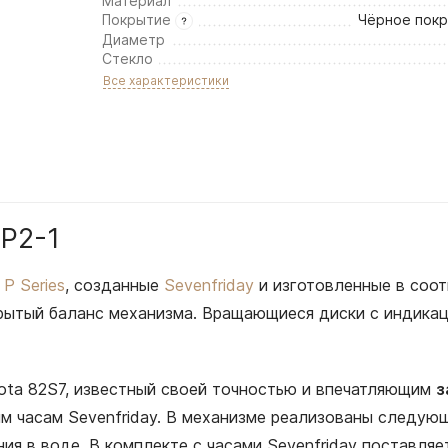
Материал
Покрытие
Чёрное покр
Диаметр
Стекло
Все характеристики
 P2-1
и
P Series
, созданные
Sevenfriday
и изготовленные в соот
крытый баланс механизма. Вращающиеся диски с индикац
ota 82S7, известный своей точностью и впечатляющим
з
 часам Sevenfriday. В механизме реализованы следующ
ия в воде. В комплекте с часами Sevenfriday поставля