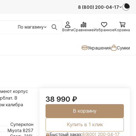
8 (800) 200-04-17
По магазину
Войти
Сравнение
Избранное
Корзина
Украшения
Сумки
 имеют корпус
38 990
₽
рблат. В
ом калибра
В корзину
Купить в 1 клик
Суперклон
Miyota 82S7
Быстрый заказ:
8(800) 200-04-17