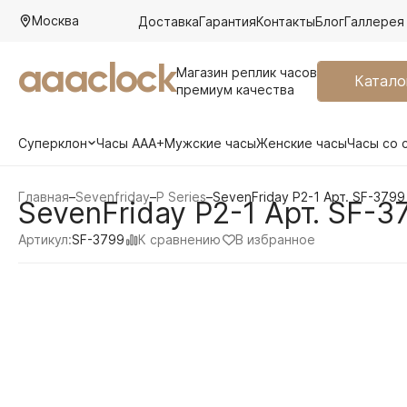
Москва
Доставка
Гарантия
Контакты
Блог
Галлерея
aaaclock
Магазин реплик часов
Катало
премиум качества
Суперклон
Часы AAA+
Мужские часы
Женские часы
Часы со 
Главная
–
Sevenfriday
–
P Series
–
SevenFriday P2-1 Арт. SF-3799
SevenFriday P2-1 Арт. SF-3
К сравнению
В избранное
Артикул:
SF-3799