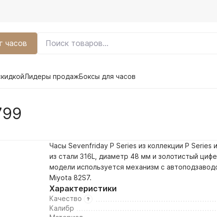
г часов
скидкой
Лидеры продаж
Боксы для часов
799
Часы Sevenfriday P Series из коллекции P Series
из стали 316L, диаметр 48 мм и
золотистый
цифе
модели используется механизм с автоподзавод
Miyota 82S7.
Характеристики
Качество
Калибр