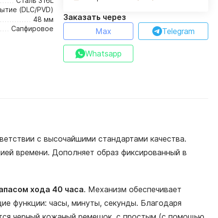
Сталь 316L
ытие (DLC/PVD)
Заказать через
48 мм
Сапфировое
Max
Telegram
Whatsapp
ветствии с высочайшими стандартами качества.
ией времени. Дополняет образ фиксированный в
апасом хода 40 часа
. Механизм обеспечивает
ие функции: часы, минуты, секунды. Благодаря
ется черный кожаный ремешок, с простым (с помощью