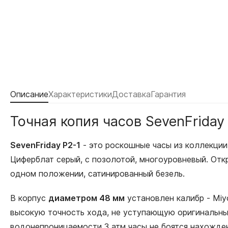
Описание
Характеристики
Доставка
Гарантия
Точная копия часов SevenFriday
SevenFriday P2-1
- это роскошные часы из коллекци
Циферблат серый, с позолотой, многоуровневый. От
одном положении, сатинированный безель.
В корпус
диаметром 48 мм
установлен калибр - Miy
высокую точность хода, не уступающую оригинальным
водонепроницаемости 3 атм часы не боятся нахожден