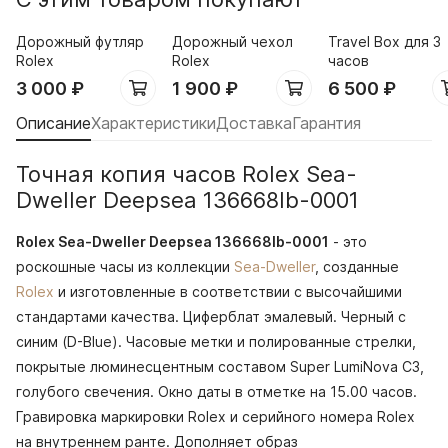
Дорожный футляр
Дорожный чехол
Travel Box для 3
Rolex
Rolex
часов
3 000
₽
1 900
₽
6 500
₽
Описание
Характеристики
Доставка
Гарантия
Точная копия часов Rolex Sea-
Dweller Deepsea 136668lb-0001
Rolex Sea-Dweller Deepsea 136668lb-0001
- это
роскошные часы из коллекции
Sea-Dweller
, созданные
Rolex
и изготовленные в соответствии с высочайшими
стандартами качества. Циферблат эмалевый. Черный с
синим (D-Blue). Часовые метки и полированные стрелки,
покрытые люминесцентным составом Super LumiNova С3,
голубого свечения. Окно даты в отметке на 15.00 часов.
Гравировка маркировки Rolex и серийного номера Rolex
на внутреннем ранте. Дополняет образ