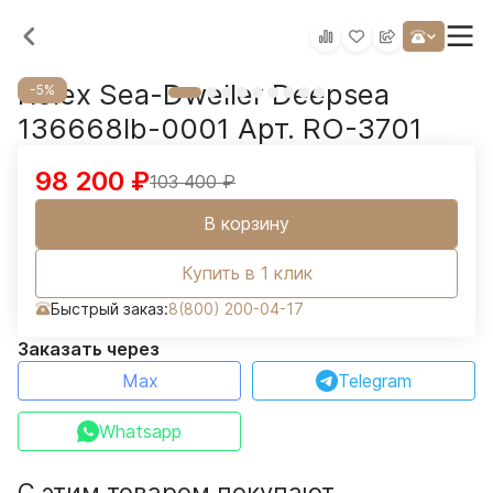
Rolex Sea-Dweller Deepsea
-5%
136668lb-0001 Арт. RO-3701
98 200
₽
103 400
₽
В корзину
Купить в 1 клик
Быстрый заказ:
8(800) 200-04-17
Заказать через
Max
Telegram
Whatsapp
С этим товаром покупают