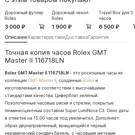
Дорожный футляр
Дорожный чехол
Travel Box для 3
Rolex
Rolex
часов
3 000
₽
1 900
₽
6 500
₽
Описание
Характеристики
Доставка
Гарантия
Точная копия часов Rolex GMT
Master II 116718LN
Rolex GMT Master II 116718LN
- это роскошные часы из
коллекции
GMT Master II
, созданные
Rolex
и
изготовленные в соответствии с высочайшими
стандартами качества. Циферблат зеленый.
Позолоченные часовые риски и стрелки, покрытые
люминесцентным составом Super LumiNova С3. Окно даты
в отметке на 15.00 часов под увеличител. Дополняет
образ двунаправленный, вращающийся черный
керамический сэндвич безель, с часовыми метками