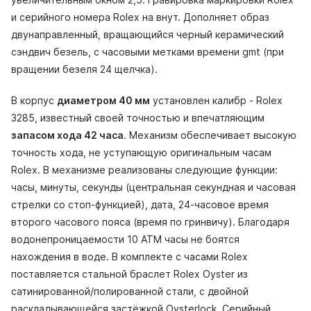
и серийного номера Rolex на внут. Дополняет образ
двунаправленный, вращающийся черный керамический
сэндвич безель, с часовыми метками времени gmt (при
вращении безеля 24 щелчка).
В корпус
диаметром 40 мм
установлен калибр - Rolex
3285, известный своей точностью и впечатляющим
запасом хода 42 часа
. Механизм обеспечивает высокую
точность хода, не уступающую оригинальным часам
Rolex. В механизме реализованы следующие функции:
часы, минуты, секунды (центральная секундная и часовая
стрелки со стоп-функцией), дата, 24-часовое время
второго часового пояса (время по гринвичу). Благодаря
водонепроницаемости 10 АТМ часы не боятся
нахождения в воде. В комплекте с часами Rolex
поставляется стальной браслет Rolex Oyster из
сатинированной/полированной стали, с двойной
раскладывающейся застёжкой Oysterlock. Серийный