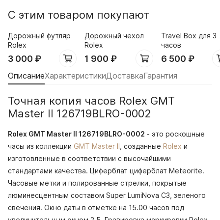
С этим товаром покупают
Дорожный футляр
Дорожный чехол
Travel Box для 3
Rolex
Rolex
часов
3 000
₽
1 900
₽
6 500
₽
Описание
Характеристики
Доставка
Гарантия
Точная копия часов Rolex GMT
Master II 126719BLRO-0002
Rolex GMT Master II 126719BLRO-0002
- это роскошные
часы из коллекции
GMT Master II
, созданные
Rolex
и
изготовленные в соответствии с высочайшими
стандартами качества. Циферблат циферблат Meteorite.
Часовые метки и полированные стрелки, покрытые
люминесцентным составом Super LumiNova С3, зеленого
свечения. Окно даты в отметке на 15.00 часов под
увеличительным окном 2,5. Гравировка маркировки Rolex