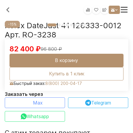
Rolex DateJust 41 126333-0012
-15%
Арт. RO-3238
82 400
₽
96 800
₽
В корзину
Купить в 1 клик
Быстрый заказ:
8(800) 200-04-17
Заказать через
Max
Telegram
Whatsapp
С этим товаром покупают