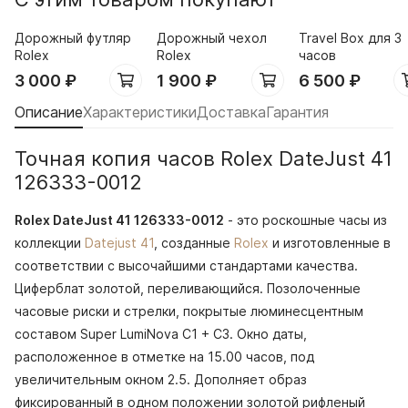
Дорожный футляр
Дорожный чехол
Travel Box для 3
Rolex
Rolex
часов
3 000
₽
1 900
₽
6 500
₽
Описание
Характеристики
Доставка
Гарантия
Точная копия часов Rolex DateJust 41
126333-0012
Rolex DateJust 41 126333-0012
- это роскошные часы из
коллекции
Datejust 41
, созданные
Rolex
и изготовленные в
соответствии с высочайшими стандартами качества.
Циферблат золотой, переливающийся. Позолоченные
часовые риски и стрелки, покрытые люминесцентным
составом Super LumiNova С1 + С3. Окно даты,
расположенное в отметке на 15.00 часов, под
увеличительным окном 2.5. Дополняет образ
фиксированный в одном положении золотой рифленый