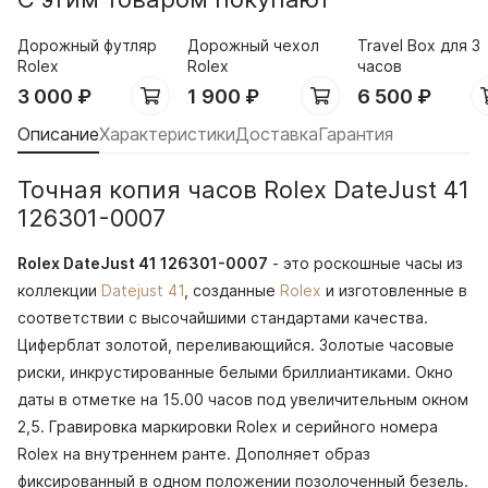
Дорожный футляр
Дорожный чехол
Travel Box для 3
Rolex
Rolex
часов
3 000
₽
1 900
₽
6 500
₽
Описание
Характеристики
Доставка
Гарантия
Точная копия часов Rolex DateJust 41
126301-0007
Rolex DateJust 41 126301-0007
- это роскошные часы из
коллекции
Datejust 41
, созданные
Rolex
и изготовленные в
соответствии с высочайшими стандартами качества.
Циферблат золотой, переливающийся. Золотые часовые
риски, инкрустированные белыми бриллиантиками. Окно
даты в отметке на 15.00 часов под увеличительным окном
2,5. Гравировка маркировки Rolex и серийного номера
Rolex на внутреннем ранте. Дополняет образ
фиксированный в одном положении позолоченный безель.