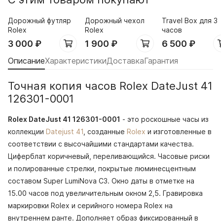
Дорожный футляр
Дорожный чехол
Travel Box для 3
Rolex
Rolex
часов
3 000
₽
1 900
₽
6 500
₽
Описание
Характеристики
Доставка
Гарантия
Точная копия часов Rolex DateJust 41
126301-0001
Rolex DateJust 41 126301-0001
- это роскошные часы из
коллекции
Datejust 41
, созданные
Rolex
и изготовленные в
соответствии с высочайшими стандартами качества.
Циферблат коричневый, переливающийся. Часовые риски
и полированные стрелки, покрытые люминесцентным
составом Super LumiNova С3. Окно даты в отметке на
15.00 часов под увеличительным окном 2,5. Гравировка
маркировки Rolex и серийного номера Rolex на
внутреннем ранте. Дополняет образ фиксированный в