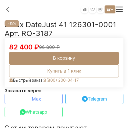
Rolex DateJust 41 126301-0001
-15%
Арт. RO-3187
82 400
₽
96 800
₽
В корзину
Купить в 1 клик
Быстрый заказ:
8(800) 200-04-17
Заказать через
Max
Telegram
Whatsapp
С этим товаром покупают