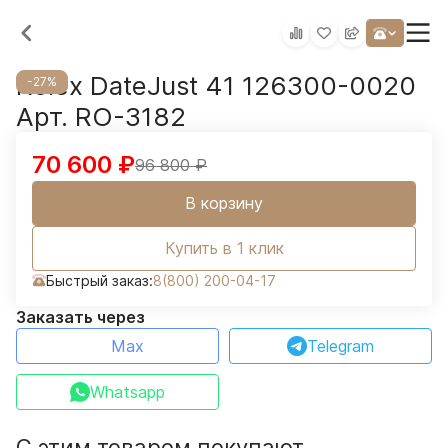
Rolex DateJust 41 126300-0020
-27%
Арт. RO-3182
70 600
₽
96 800
₽
В корзину
Купить в 1 клик
Быстрый заказ:
8(800) 200-04-17
Заказать через
Max
Telegram
Whatsapp
С этим товаром покупают