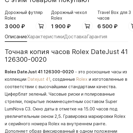
Дорожный футляр
Дорожный чехол
Travel Box для 3
Rolex
Rolex
часов
3 000
₽
1 900
₽
6 500
₽
Описание
Характеристики
Доставка
Гарантия
Точная копия часов Rolex DateJust 41
126300-0020
Rolex DateJust 41 126300-0020
- это роскошные часы из
коллекции
Datejust 41
, созданные
Rolex
и изготовленные в
соответствии с высочайшими стандартами качества.
Циферблат зеленый. Часовые риски и полированные
стрелки, покрытые люминесцентным составом Super
LumiNova С3. Окно даты в отметке на 15.00 часов под
увеличительным окном 2,5. Гравировка маркировки Rolex
и серийного номера Rolex на внутреннем ранте.
Дополняет образ фиксированный в одном положении