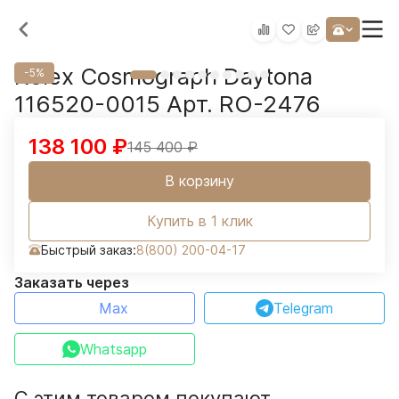
Rolex Cosmograph Daytona
-5%
116520-0015 Арт. RO-2476
138 100
₽
145 400
₽
В корзину
Купить в 1 клик
Быстрый заказ:
8(800) 200-04-17
Заказать через
Max
Telegram
Whatsapp
С этим товаром покупают