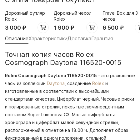
Дорожный футляр
Дорожный чехол
Travel Box для 3
Rolex
Rolex
часов
3 000
₽
1 900
₽
6 500
₽
Описание
Характеристики
Доставка
Гарантия
Точная копия часов Rolex
Cosmograph Daytona 116520-0015
Rolex Cosmograph Daytona 116520-0015
- это роскошные
часы из коллекции
Daytona
, созданные
Rolex
и
изготовленные в соответствии с высочайшими
стандартами качества. Циферблат черный. Часовые риски
и полированные стрелки, покрытые люминесцентным
составом Super Lumonova C3. Малые циферблаты
хронографа и циферблат малой секундной стрелки,
расположенный в отметке на 18.00 ч. Дополняет образ
фиксированный в одном положении, стальной