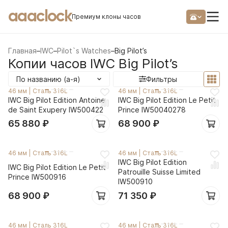
aaaclock
Премиум клоны часов
Главная
–
IWC
–
Pilot`s Watches
–
Big Pilot’s
Копии часов IWC Big Pilot’s
По названию (а-я)
Фильтры
46 мм
|
Сталь 316L
46 мм
|
Сталь 316L
IWC Big Pilot Edition Antoine
IWC Big Pilot Edition Le Petit
de Saint Exupery IW500422
Prince IW50040278
65 880
₽
68 900
₽
46 мм
|
Сталь 316L
46 мм
|
Сталь 316L
IWC Big Pilot Edition
IWC Big Pilot Edition Le Petit
Patrouille Suisse Limited
Prince IW500916
IW500910
68 900
₽
71 350
₽
46 мм
|
Сталь 316L
46 мм
|
Сталь 316L