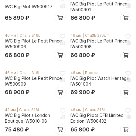
IWC Big Pilot Le Petit Prince
IWC Big Pilot IW500917
IW500901
65 890
₽
66 800
₽
46 мм
|
Сталь 316L
46 мм
|
Сталь 316L
IWC Big Pilot Le Petit Prince
IWC Big Pilot Le Petit Prince
IW500906
IW500908
66 800
₽
66 800
₽
46 мм
|
Сталь 316L
46 мм
|
Бронза
IWC Big Pilot Le Petit Prince
IWC Big Pilot Watch Heritage
IW500909
IW501004
68 900
₽
69 900
₽
42 мм
|
Сталь 316L
46 мм
|
Сталь 316L
IWC Big Pilot's London
IWC Big Pilots DFB Limited
Boutique IW5010-08
Edition IW500432
75 480
₽
65 800
₽