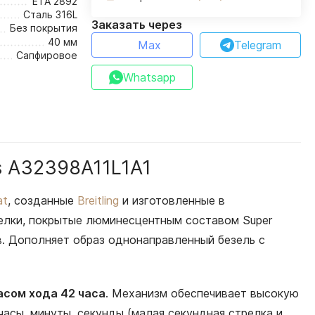
ETA 2892
Сталь 316L
Заказать через
Без покрытия
40 мм
Max
Telegram
Сапфировое
Whatsapp
is A32398A11L1A1
at
, созданные
Breitling
и изготовленные в
релки, покрытые люминесцентным составом Super
в. Дополняет образ однонаправленный безель с
асом хода 42 часа
. Механизм обеспечивает высокую
часы, минуты, секунды (малая секундная стрелка и