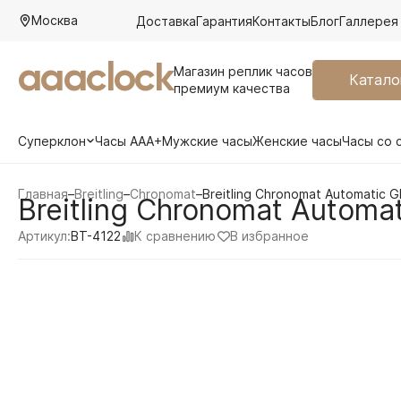
Москва
Доставка
Гарантия
Контакты
Блог
Галлерея
aaaclock
Магазин реплик часов
Катало
премиум качества
Суперклон
Часы AAA+
Мужские часы
Женские часы
Часы со 
Главная
–
Breitling
–
Chronomat
–
Breitling Chronomat Automatic 
Breitling Chronomat Autom
К сравнению
В избранное
Артикул:
BT-4122