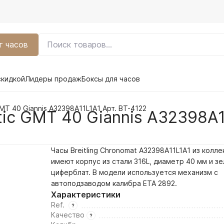
г часов
скидкой
Лидеры продаж
Боксы для часов
GMT 40 Giannis A32398A11L1A1 Арт. BT-4122
atic GMT 40 Giannis A32398A1
Часы Breitling Chronomat A32398A11L1A1 из колл
имеют корпус из стали 316L, диаметр 40 мм и
зе
циферблат. В модели используется механизм с
автоподзаводом калибра ETA 2892.
Характеристики
Ref.
Качество