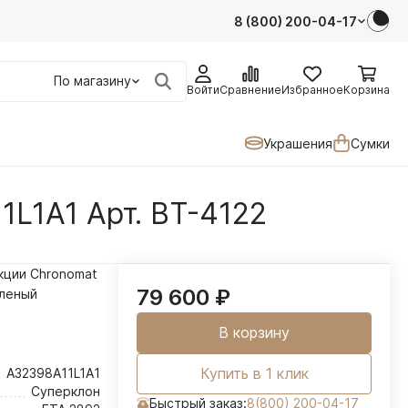
8 (800) 200-04-17
По магазину
Войти
Сравнение
Избранное
Корзина
Украшения
Сумки
1L1A1 Арт. BT-4122
екции Chronomat
79 600
₽
леный
В корзину
Купить в 1 клик
A32398A11L1A1
Суперклон
Быстрый заказ:
8(800) 200-04-17