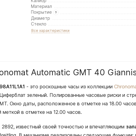
Калибр
Материал
Покрытие
Диаметр
Стекло
Все характеристики
hronomat Automatic GMT 40 Giann
398A11L1A1
- это роскошные часы из коллекции
Chronom
 Циферблат зеленый. Полированные часовые риски и ст
GMT. Окно даты, расположенное в отметке на 18.00 часо
еткой в отметке на 12.00 часов.
A 2892, известный своей точностью и впечатляющим
зап
eitling. В механизме реализованы следующие функции: 