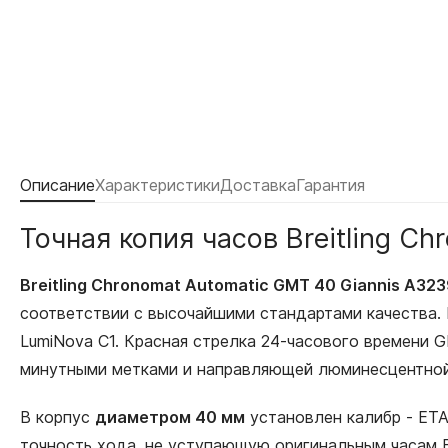
Описание
Характеристики
Доставка
Гарантия
Точная копия часов Breitling C
Breitling Chronomat Automatic GMT 40 Giannis A32
соответствии с высочайшими стандартами качества.
LumiNova C1. Красная стрелка 24-часового времени 
минутными метками и направляющей люминесцентной м
В корпус
диаметром 40 мм
установлен калибр - ET
точность хода, не уступающую оригинальным часам Br