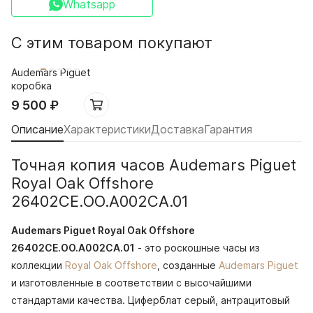
Whatsapp
С этим товаром покупают
Audemars Piguet
коробка
9 500
₽
Описание
Характеристики
Доставка
Гарантия
Точная копия часов Audemars Piguet
Royal Oak Offshore
26402CE.OO.A002CA.01
Audemars Piguet Royal Oak Offshore
26402CE.OO.A002CA.01
- это роскошные часы из
коллекции
Royal Oak Offshore
, созданные
Audemars Piguet
и изготовленные в соответствии с высочайшими
стандартами качества. Циферблат серый, антрацитовый