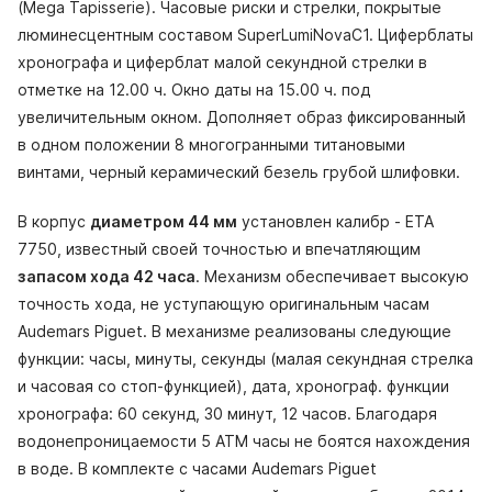
(Mega Tapisserie). Часовые риски и стрелки, покрытые
люминесцентным составом SuperLumiNovaС1. Циферблаты
хронографа и циферблат малой секундной стрелки в
отметке на 12.00 ч. Окно даты на 15.00 ч. под
увеличительным окном. Дополняет образ фиксированный
в одном положении 8 многогранными титановыми
винтами, черный керамический безель грубой шлифовки.
В корпус
диаметром 44 мм
установлен калибр - ETA
7750, известный своей точностью и впечатляющим
запасом хода 42 часа
. Механизм обеспечивает высокую
точность хода, не уступающую оригинальным часам
Audemars Piguet. В механизме реализованы следующие
функции: часы, минуты, секунды (малая секундная стрелка
и часовая со стоп-функцией), дата, хронограф. функции
хронографа: 60 секунд, 30 минут, 12 часов. Благодаря
водонепроницаемости 5 АТМ часы не боятся нахождения
в воде. В комплекте с часами Audemars Piguet