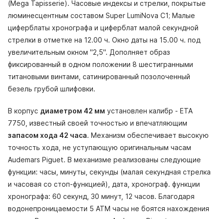
(Mega Tapisserie). Часовые индексы и стрелки, покрытые
люминесцентным составом Super LumiNova С1; Малые
циферблаты хронографа и циферблат малой секундной
стрелки в отметке на 12.00 ч. Окно даты на 15.00 ч. под
увеличительным окном "2,5". Дополняет образ
фиксированный в одном положении 8 шестигранными
титановыми винтами, сатинированный позолоченный
безель грубой шлифовки.
В корпус
диаметром 42 мм
установлен калибр - ETA
7750, известный своей точностью и впечатляющим
запасом хода 42 часа
. Механизм обеспечивает высокую
точность хода, не уступающую оригинальным часам
Audemars Piguet. В механизме реализованы следующие
функции: часы, минуты, секунды (малая секундная стрелка
и часовая со стоп-функцией), дата, хронограф. функции
хронографа: 60 секунд, 30 минут, 12 часов. Благодаря
водонепроницаемости 5 АТМ часы не боятся нахождения