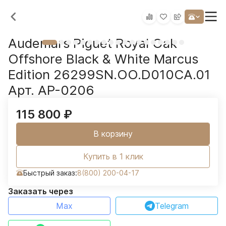
Audemars Piguet Royal Oak
Offshore Black & White Marcus
Edition 26299SN.OO.D010CA.01
Арт. AP-0206
115 800
₽
В корзину
Купить в 1 клик
Быстрый заказ:
8(800) 200-04-17
Заказать через
Max
Telegram