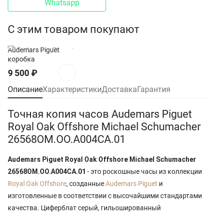
Whatsapp
С этим товаром покупают
Audemars Piguet
коробка
9 500
₽
Описание
Характеристики
Доставка
Гарантия
Точная копия часов Audemars Piguet
Royal Oak Offshore Michael Schumacher
26568OM.OO.A004CA.01
Audemars Piguet Royal Oak Offshore Michael Schumacher
26568OM.OO.A004CA.01
- это роскошные часы из коллекции
Royal Oak Offshore
, созданные
Audemars Piguet
и
изготовленные в соответствии с высочайшими стандартами
качества. Циферблат серый, гильошированный