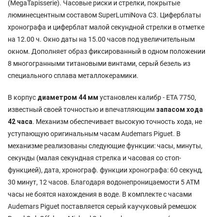
(MegaTapisserie). Часовые риски и стрелки, покрытые
люминесцентным составом SuperLumiNova С3. Циферблаты
хронографа и циферблат малой секундной стрелки в отметке
на 12.00 ч. Окно даты на 15.00 часов под увеличительным
окном. Дополняет образ фиксированный в одном положении
8 многогранными титановыми винтами, серый безель из
специального сплава металлокерамики.
В корпус
диаметром 44 мм
установлен калибр - ETA 7750,
известный своей точностью и впечатляющим
запасом хода
42 часа
. Механизм обеспечивает высокую точность хода, не
уступающую оригинальным часам Audemars Piguet. В
механизме реализованы следующие функции: часы, минуты,
секунды (малая секундная стрелка и часовая со стоп-
функцией), дата, хронограф. функции хронографа: 60 секунд,
30 минут, 12 часов. Благодаря водонепроницаемости 5 АТМ
часы не боятся нахождения в воде. В комплекте с часами
Audemars Piguet поставляется серый каучуковый ремешок