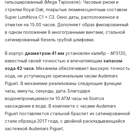
гильошированный (Mega Tapisserie). Часовые риски и
стрелки Royal Oak, покрытые люминесцентным составом
Super LumiNova С1 + С3. Окно даты, расположенное в
отметке на 15.00 часов. Дополняет образ фиксированный
в одном положении 8 многогранными винтами, стальной
сатинированный безель грубой шлифовки.
В корпус
диаметром 41 мм
установлен калибр - AP3120,
известный своей точностью и впечатляющим
запасом
хода 42 часа
. Механизм обеспечивает высокую точность
хода, не уступающую оригинальным часам Audemars
Piguet. В механизме реализованы следующие функции:
часы, минуты, секунды, дата. Благодаря
водонепроницаемости 10 АТМ часы не боятся
нахождения в воде. В комплекте с часами Audemars
Piguet поставляется стальной браслет из сатинированной
стали образца 2017 года, с двойной раскладывающейся
застежкой Audemars Piguet.