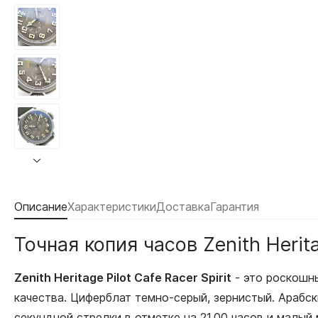
Описание
Характеристики
Доставка
Гарантия
Точная копия часов Zenith Heritag
Zenith Heritage Pilot Cafe Racer Spirit
- это роскошн
качества. Циферблат темно-серый, зернистый. Арабс
секундной стрелки в отметке на 21.00 часов и малый