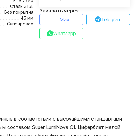
ETA 7750
Сталь 316L
Заказать через
Без покрытия
45 мм
Max
Telegram
Сапфировое
Whatsapp
енные в соответствии с высочайшими стандартами
ым составом Super LumiNova С1. Циферблат малой
сов. Дополняет образ фиксированный в одном