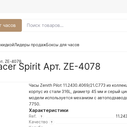
г часов
скидкой
Лидеры продаж
Боксы для часов
Арт. ZE-4078
acer Spirit Арт. ZE-4078
Часы Zenith Pilot 11.2430.4069/21.C773 из коллек
корпус из стали 316L, диаметр 45 мм и
серый
циф
модели используется механизм с автоподзавод
7750.
Характеристики
Ref.
11.24
Качество