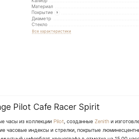
Калибр
Материал
Покрытие
Диаметр
Стекло
Все характеристики
e Pilot Cafe Racer Spirit
ые часы из коллекции
Pilot
, созданные
Zenith
и изготовл
кие часовые индексы и стрелки, покрытые люминесцентн
 минутный циферблат хронографа в отметке на 15.00 ча