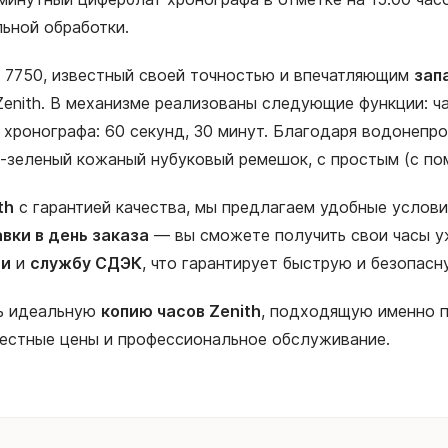
ьной обработки.
 7750, известный своей точностью и впечатляющим
зап
enith. В механизме реализованы следующие функции: ча
и хронографа: 60 секунд, 30 минут. Благодаря водонеп
ро-зеленый кожаный нубуковый ремешок, с простым (с по
th
с гарантией качества, мы предлагаем удобные услови
вки в день заказа
— вы сможете получить свои часы уж
ии
и
службу СДЭК
, что гарантирует быструю и безопас
ть идеальную
копию часов Zenith
, подходящую именно п
честные цены и профессиональное обслуживание.