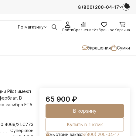
8 (800) 200-04-17
По магазину
Войти
Сравнение
Избранное
Корзина
Украшения
Сумки
ции Pilot имеют
65 900
₽
ерблат. В
ом калибра ETA
В корзину
Купить в 1 клик
30.4069/21.C773
Суперклон
Быстрый заказ:
8(800) 200-04-17