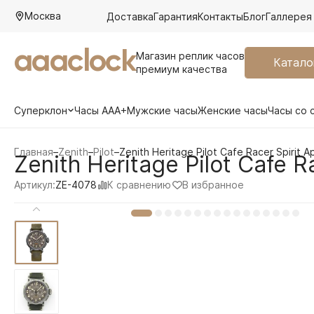
Москва
Доставка
Гарантия
Контакты
Блог
Галлерея
aaaclock
Магазин реплик часов
Катало
премиум качества
Суперклон
Часы AAA+
Мужские часы
Женские часы
Часы со 
Главная
–
Zenith
–
Pilot
–
Zenith Heritage Pilot Cafe Racer Spirit 
Zenith Heritage Pilot Cafe R
К сравнению
В избранное
Артикул:
ZE-4078