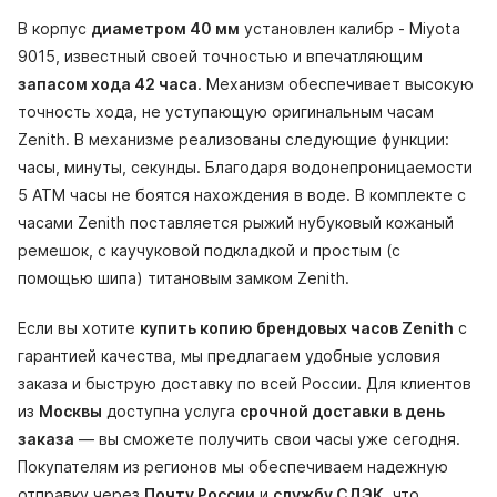
В корпус
диаметром 40 мм
установлен калибр - Miyota
9015, известный своей точностью и впечатляющим
запасом хода 42 часа
. Механизм обеспечивает высокую
точность хода, не уступающую оригинальным часам
Zenith. В механизме реализованы следующие функции:
часы, минуты, секунды. Благодаря водонепроницаемости
5 АТМ часы не боятся нахождения в воде. В комплекте с
часами Zenith поставляется рыжий нубуковый кожаный
ремешок, с каучуковой подкладкой и простым (с
помощью шипа) титановым замком Zenith.
Если вы хотите
купить копию брендовых часов Zenith
с
гарантией качества, мы предлагаем удобные условия
заказа и быструю доставку по всей России. Для клиентов
из
Москвы
доступна услуга
срочной доставки в день
заказа
— вы сможете получить свои часы уже сегодня.
Покупателям из регионов мы обеспечиваем надежную
отправку через
Почту России
и
службу СДЭК
, что