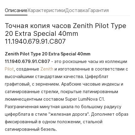
Описание
Характеристики
Доставка
Гарантия
Точная копия часов Zenith Pilot Type
20 Extra Special 40mm
11.1940.679.91.C807
Zenith Pilot Type 20 Extra Special 40mm
11.1940.679.91.C807
- это роскошные часы из коллекции
Pilot
, созданные
Zenith
и изготовленные в соответствии с
высочайшими стандартами качества. Циферблат
графитовый, с зернением. Арабские часовые индексы и
сатинированные стрелки, покрытые патинированным
люминесцентным составом Super LumiNova С1.
Разграниченная минутная шкала по большому радиусу
циферблата в стиле "железная дорога". Дополняет образ
фиксированный в одном положении, стальной
сатинированный безель.