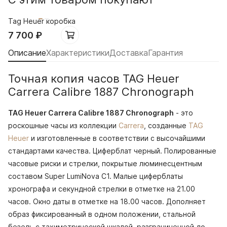
Tag Heuer коробка
7 700
₽
Описание
Характеристики
Доставка
Гарантия
Точная копия часов TAG Heuer
Carrera Calibre 1887 Chronograph
TAG Heuer Carrera Calibre 1887 Chronograph
- это
роскошные часы из коллекции
Carrera
, созданные
TAG
Heuer
и изготовленные в соответствии с высочайшими
стандартами качества. Циферблат черный. Полированные
часовые риски и стрелки, покрытые люминесцентным
составом Super LumiNova С1. Малые циферблаты
хронографа и секундной стрелки в отметке на 21.00
часов. Окно даты в отметке на 18.00 часов. Дополняет
образ фиксированный в одном положении, стальной
безель с тахиметрической шкалой, разграниченной до