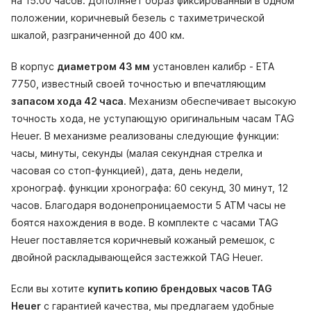
на 15.00 часов. Дополняет образ фиксированный в одном
положении, коричневый безель с тахиметрической
шкалой, разграниченной до 400 км.
В корпус
диаметром 43 мм
установлен калибр - ETA
7750, известный своей точностью и впечатляющим
запасом хода 42 часа
. Механизм обеспечивает высокую
точность хода, не уступающую оригинальным часам TAG
Heuer. В механизме реализованы следующие функции:
часы, минуты, секунды (малая секундная стрелка и
часовая со стоп-функцией), дата, день недели,
хронограф. функции хронографа: 60 секунд, 30 минут, 12
часов. Благодаря водонепроницаемости 5 АТМ часы не
боятся нахождения в воде. В комплекте с часами TAG
Heuer поставляется коричневый кожаный ремешок, с
двойной раскладывающейся застежкой TAG Heuer.
Если вы хотите
купить копию брендовых часов TAG
Heuer
с гарантией качества, мы предлагаем удобные