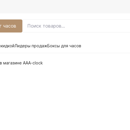
г часов
скидкой
Лидеры продаж
Боксы для часов
в магазине AAA-clock