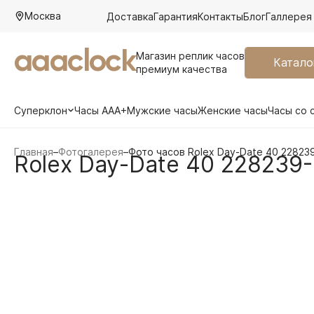
Москва
Доставка
Гарантия
Контакты
Блог
Галлерея
aaaclock
Магазин реплик часов
Катало
премиум качества
Суперклон
Часы AAA+
Мужские часы
Женские часы
Часы со 
Главная
–
Фотогалерея
–
Фото часов Rolex Day-Date 40 22823
Rolex Day-Date 40 228239