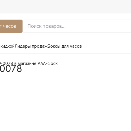
г часов
скидкой
Лидеры продаж
Боксы для часов
9-0078 в магазине AAA-clock
-0078